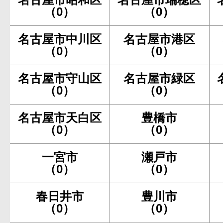
（0）
（0）
名古屋市中川区
名古屋市港区
（0）
（0）
名古屋市守山区
名古屋市緑区
（0）
（0）
名古屋市天白区
豊橋市
（0）
（0）
一宮市
瀬戸市
（0）
（0）
春日井市
豊川市
（0）
（0）