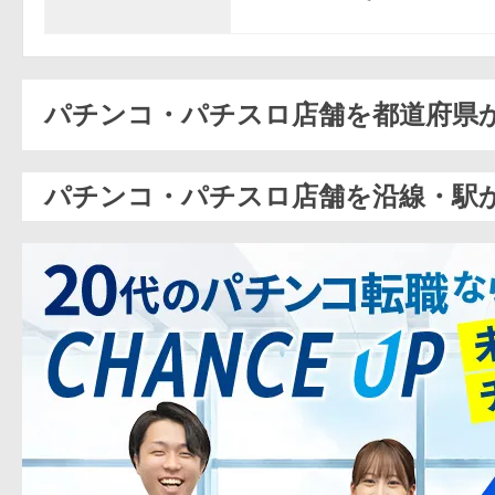
パチンコ・パチスロ店舗を都道府県
パチンコ・パチスロ店舗を沿線・駅