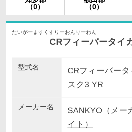
（0）
（0）
たいがーますくすりーおんりーわん
CRフィーバータイガーマスク3-O
型式名
CRフィーバータ
スク3 YR
メーカー名
SANKYO（メ
イト）