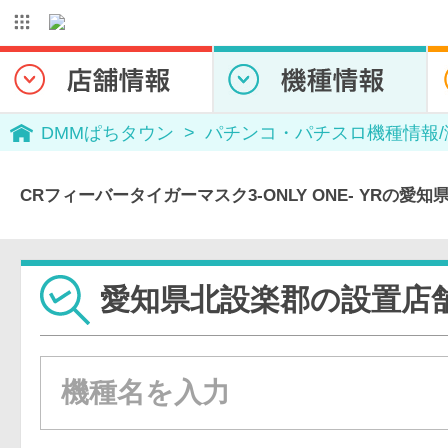
DMMぱちタウン
パチンコ・パチスロ機種情報
CRフィーバータイガーマスク3-ONLY ONE- YRの愛
愛知県北設楽郡の設置店