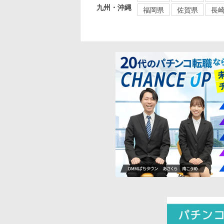
九州・沖縄
福岡県
佐賀県
長