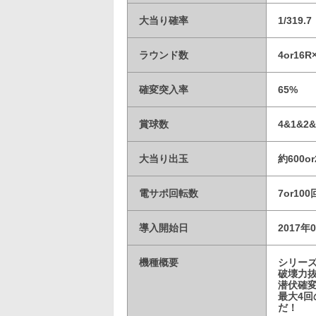
大当り確率
1/319
ラウンド数
4or16
確変突入率
65%
賞球数
4&1&2&
大当り出玉
約600or
電サポ回転数
7or10
導入開始日
2017年
機種概要
シリーズ
破壊力抜
潜伏確
最大4回
だ！