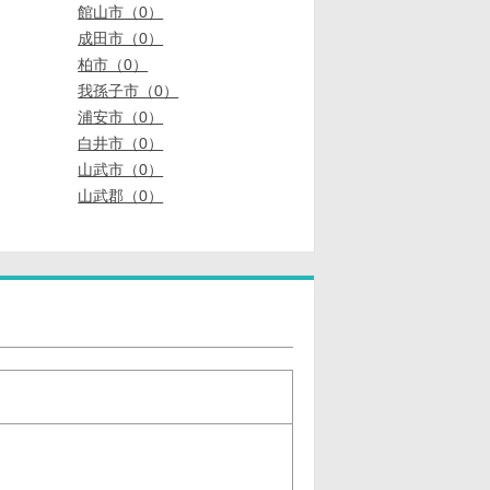
館山市（0）
成田市（0）
柏市（0）
我孫子市（0）
浦安市（0）
白井市（0）
山武市（0）
山武郡（0）