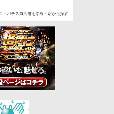
ンコ・パチスロ店舗を沿線・駅から探す