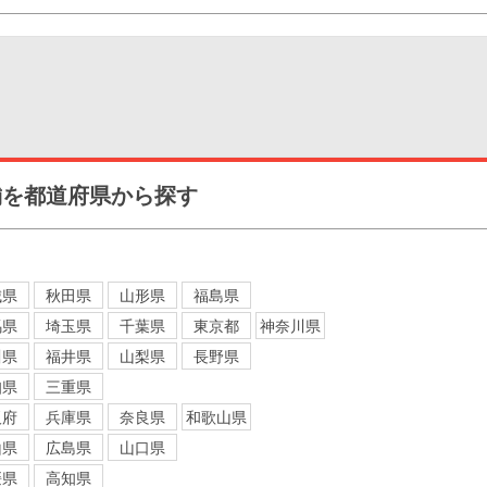
舗を都道府県から探す
城県
秋田県
山形県
福島県
馬県
埼玉県
千葉県
東京都
神奈川県
川県
福井県
山梨県
長野県
知県
三重県
阪府
兵庫県
奈良県
和歌山県
山県
広島県
山口県
媛県
高知県