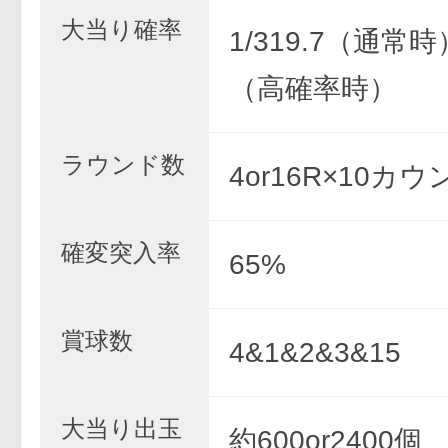
大当り確率
1/319.7（通常時）
（高確率時）
ラウンド数
4or16R×10カウ
確変突入率
65%
賞球数
4&1&2&3&15
大当り出玉
約600or2400個