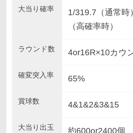
大当り確率
1/319.7（通常時）
（高確率時）
ラウンド数
4or16R×10カウ
確変突入率
65%
賞球数
4&1&2&3&15
大当り出玉
約600or2400個