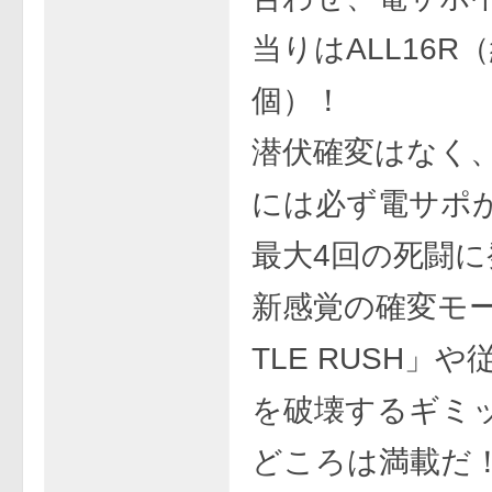
当りはALL16R（
個）！
潜伏確変はなく
には必ず電サポ
最大4回の死闘に
新感覚の確変モー
TLE RUSH」
を破壊するギミ
どころは満載だ