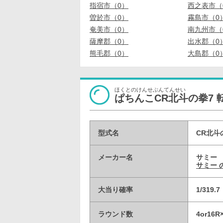
指宿市（0）
西之表市（
曽於市（0）
霧島市（0
奄美市（0）
南九州市（
薩摩郡（0）
出水郡（0
熊毛郡（0）
大島郡（0
ほくとのけんせぶんてんせい
ぱちんこCR北斗の拳7 
型式名
CR北斗
メーカー名
サミー
サミー 
大当り確率
1/319
ラウンド数
4or16