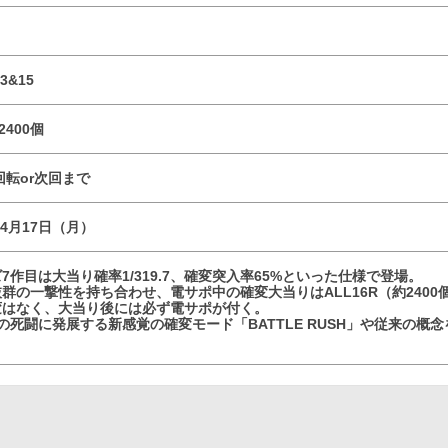
3&15
2400個
0回転or次回まで
04月17日（月）
7作目は大当り確率1/319.7、確変突入率65%といった仕様で登場。
群の一撃性を持ち合わせ、電サポ中の確変大当りはALL16R（約2400
変はなく、大当り後には必ず電サポが付く。
の死闘に発展する新感覚の確変モード「BATTLE RUSH」や従来の