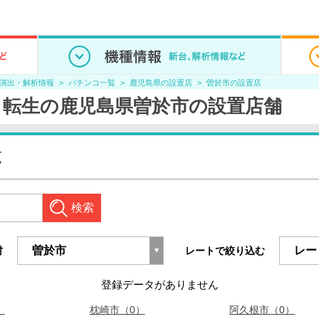
/演出・解析情報
パチンコ一覧
鹿児島県の設置店
曽於市の設置店
7 転生の鹿児島県曽於市の設置店舗
覧
検索
村
レートで絞り込む
登録データがありません
）
枕崎市（0）
阿久根市（0）