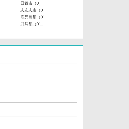
日置市（0）
志布志市（0）
鹿児島郡（0）
肝属郡（0）