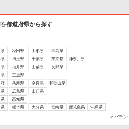
舗を都道府県から探す
城県
秋田県
山形県
福島県
馬県
埼玉県
千葉県
東京都
神奈川県
川県
福井県
山梨県
長野県
知県
三重県
阪府
兵庫県
奈良県
和歌山県
山県
広島県
山口県
媛県
高知県
崎県
熊本県
大分県
宮崎県
鹿児島県
沖縄県
> パチ