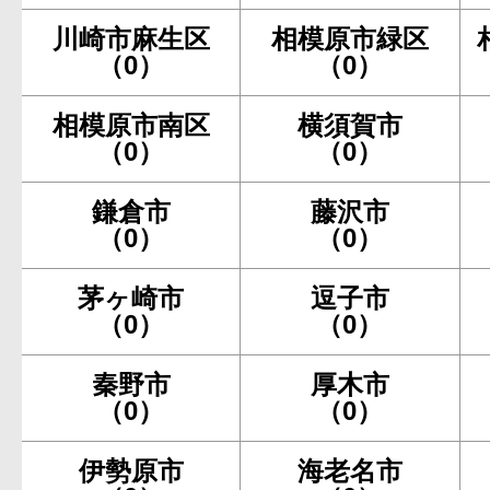
川崎市麻生区
相模原市緑区
（0）
（0）
相模原市南区
横須賀市
（0）
（0）
鎌倉市
藤沢市
（0）
（0）
茅ヶ崎市
逗子市
（0）
（0）
秦野市
厚木市
（0）
（0）
伊勢原市
海老名市