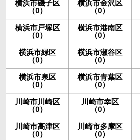
横浜市磯子区
横浜市金沢区
（0）
（0）
横浜市戸塚区
横浜市港南区
（0）
（0）
横浜市緑区
横浜市瀬谷区
（0）
（0）
横浜市泉区
横浜市青葉区
（0）
（0）
川崎市川崎区
川崎市幸区
（0）
（0）
川崎市高津区
川崎市多摩区
（0）
（0）