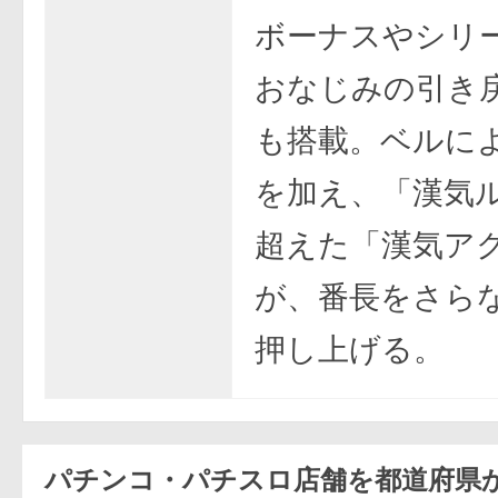
ボーナスやシリ
おなじみの引き
も搭載。ベルに
を加え、「漢気
超えた「漢気ア
が、番長をさら
押し上げる。
パチンコ・パチスロ店舗を都道府県