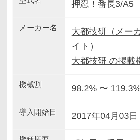
型式名
押忍！番長3/A5
メーカー名
大都技研（メー
イト）
大都技研 の掲載
機械割
98.2% 〜 119.3
導入開始日
2017年04月03
機種概要