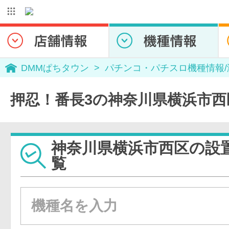
DMMぱちタウン
パチンコ・パチスロ機種情報
押忍！番長3の神奈川県横浜市西
神奈川県横浜市西区の設
覧