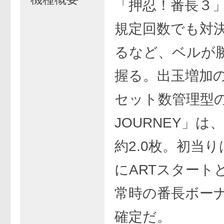
「押忍！番長３
規定回数でも対
るなど、ベルが
握る。出玉増加
セット数管理型の
JOURNEY」は
約2.0枚。初当
にARTスタート
常時の番長ボーナ
確定だ。