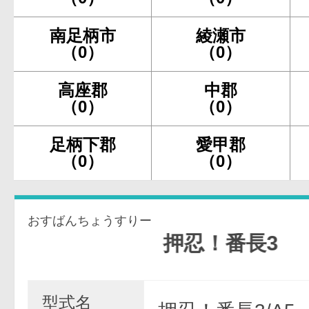
南足柄市
綾瀬市
（0）
（0）
高座郡
中郡
（0）
（0）
足柄下郡
愛甲郡
（0）
（0）
おすばんちょうすりー
押忍！番長3
型式名