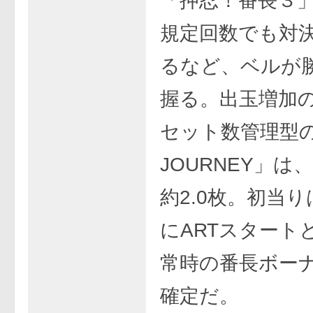
「押忍！番長３
規定回数でも対
るなど、ベルが
握る。出玉増加
セット数管理型の
JOURNEY」は
約2.0枚。初当
にARTスタート
常時の番長ボーナ
確定だ。