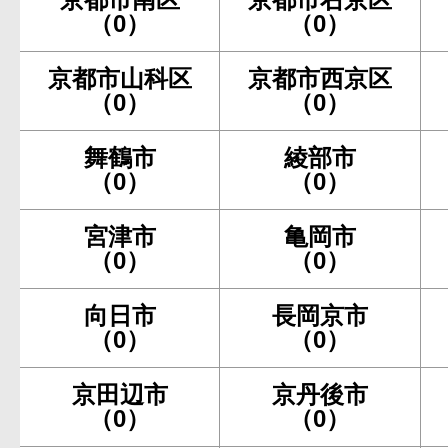
（0）
（0）
京都市山科区
京都市西京区
（0）
（0）
舞鶴市
綾部市
（0）
（0）
宮津市
亀岡市
（0）
（0）
向日市
長岡京市
（0）
（0）
京田辺市
京丹後市
（0）
（0）