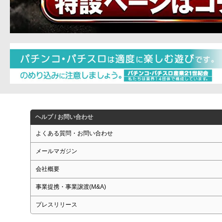
ヘルプ / お問い合わせ
よくある質問・お問い合わせ
メールマガジン
会社概要
事業提携・事業譲渡(M&A)
プレスリリース