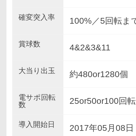
確変突入率
100%／5回転ま
賞球数
4&2&3&11
大当り出玉
約480or1280個
電サポ回転
25or50or100回転
数
導入開始日
2017年05月08