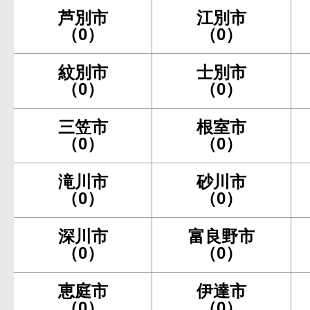
芦別市
江別市
（0）
（0）
紋別市
士別市
（0）
（0）
三笠市
根室市
（0）
（0）
滝川市
砂川市
（0）
（0）
深川市
富良野市
（0）
（0）
恵庭市
伊達市
（0）
（0）