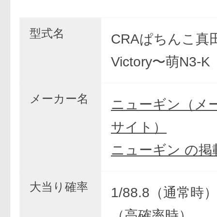
型式名
CRAぱちんこ真
Victory〜萌N3-K
メーカー名
ニューギン（メ
サイト）
ニューギン の掲
大当り確率
1/88.8（通常時） 
（高確率時）