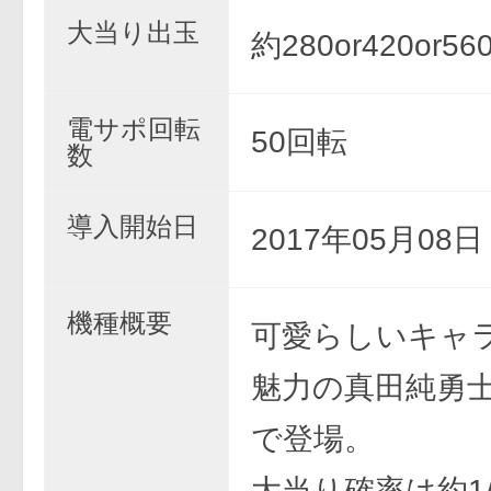
大当り出玉
約280or420or56
電サポ回転
50回転
数
導入開始日
2017年05月08
機種概要
可愛らしいキャ
魅力の真田純勇
で登場。
大当り確率は約1/