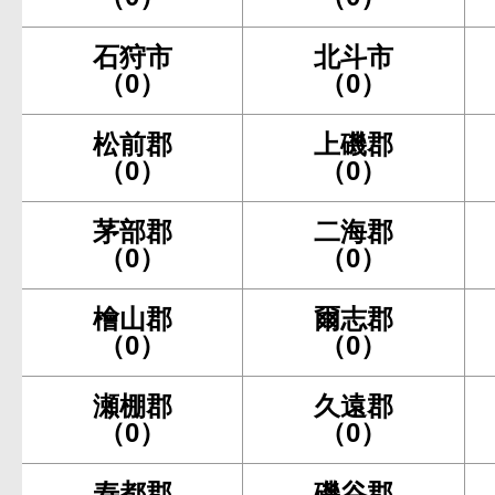
石狩市
北斗市
（0）
（0）
松前郡
上磯郡
（0）
（0）
茅部郡
二海郡
（0）
（0）
檜山郡
爾志郡
（0）
（0）
瀬棚郡
久遠郡
（0）
（0）
寿都郡
磯谷郡