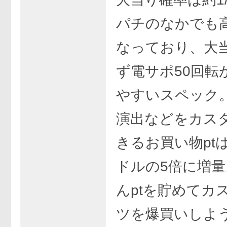
パチのなかでも
なっており、大
ず電サポ50回転
やすいスペック
演出などをカス
きるお買い物pt
ドルの5倍に増
んptを貯めてカ
ツを爆買いしよ