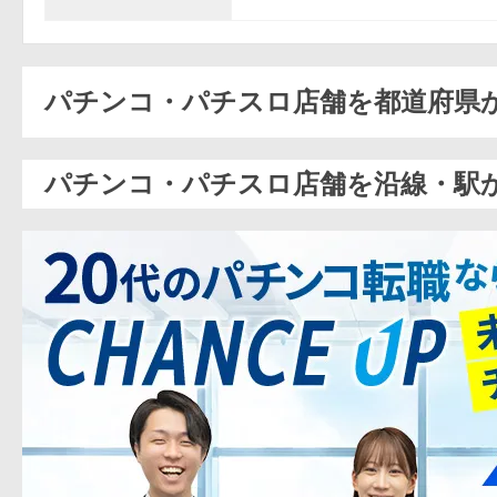
パチンコ・パチスロ店舗を都道府県
パチンコ・パチスロ店舗を沿線・駅