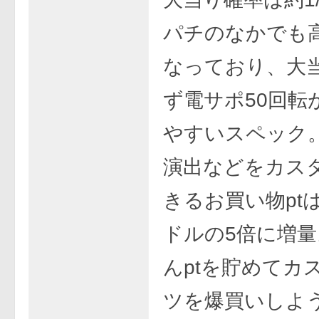
パチのなかでも
なっており、大
ず電サポ50回転
やすいスペック
演出などをカス
きるお買い物pt
ドルの5倍に増
んptを貯めてカ
ツを爆買いしよ