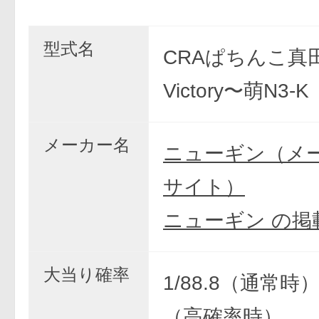
型式名
CRAぱちんこ真
Victory〜萌N3-K
メーカー名
ニューギン（メ
サイト）
ニューギン の掲
大当り確率
1/88.8（通常時） 
（高確率時）