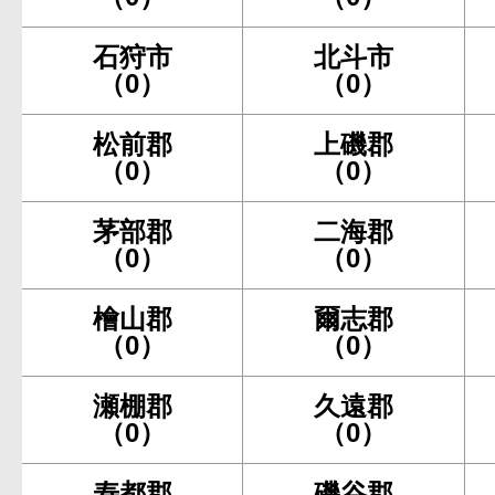
石狩市
北斗市
（0）
（0）
松前郡
上磯郡
（0）
（0）
茅部郡
二海郡
（0）
（0）
檜山郡
爾志郡
（0）
（0）
瀬棚郡
久遠郡
（0）
（0）
寿都郡
磯谷郡