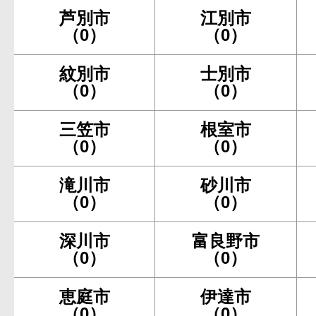
芦別市
江別市
（0）
（0）
紋別市
士別市
（0）
（0）
三笠市
根室市
（0）
（0）
滝川市
砂川市
（0）
（0）
深川市
富良野市
（0）
（0）
恵庭市
伊達市
（0）
（0）