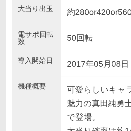
大当り出玉
約280or420or56
電サポ回転
50回転
数
導入開始日
2017年05月08
機種概要
可愛らしいキャ
魅力の真田純勇
で登場。
大当り確率は約1/