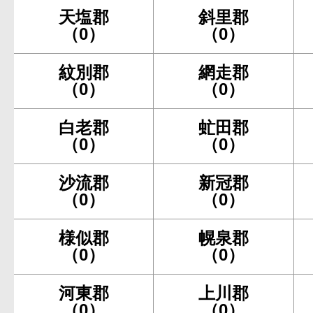
天塩郡
斜里郡
（0）
（0）
紋別郡
網走郡
（0）
（0）
白老郡
虻田郡
（0）
（0）
沙流郡
新冠郡
（0）
（0）
様似郡
幌泉郡
（0）
（0）
河東郡
上川郡
（0）
（0）