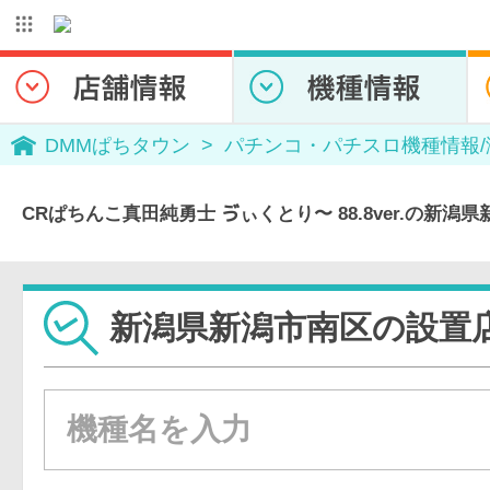
DMMぱちタウン
パチンコ・パチスロ機種情報
CRぱちんこ真田純勇士 ゔぃくとり〜 88.8ver.の新
新潟県新潟市南区の設置