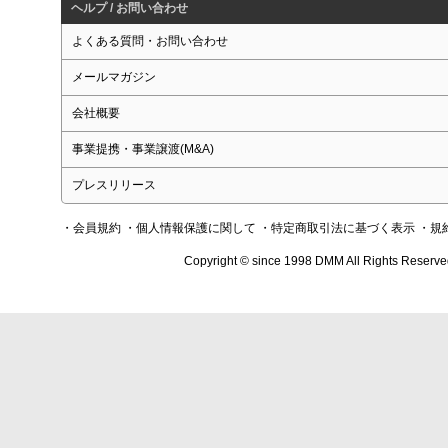
ヘルプ / お問い合わせ
よくある質問・お問い合わせ
メールマガジン
会社概要
事業提携・事業譲渡(M&A)
プレスリリース
・会員規約
・個人情報保護に関して
・特定商取引法に基づく表示
・規
Copyright © since 1998 DMM All Rights Reserve