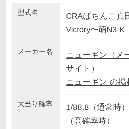
型式名
CRAぱちんこ真
Victory〜萌N3-K
メーカー名
ニューギン（メ
サイト）
ニューギン の掲
大当り確率
1/88.8（通常時） 
（高確率時）