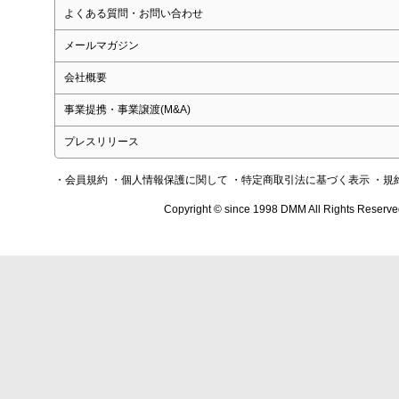
よくある質問・お問い合わせ
メールマガジン
会社概要
事業提携・事業譲渡(M&A)
プレスリリース
・会員規約
・個人情報保護に関して
・特定商取引法に基づく表示
・規
Copyright © since 1998 DMM All Rights Reserve