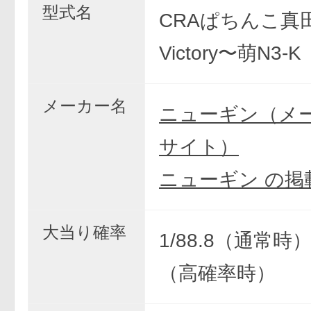
型式名
CRAぱちんこ真
Victory〜萌N3-K
メーカー名
ニューギン（メ
サイト）
ニューギン の掲
大当り確率
1/88.8（通常時） 
（高確率時）