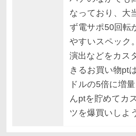
なっており、大
ず電サポ50回転
やすいスペック
演出などをカス
きるお買い物pt
ドルの5倍に増
んptを貯めてカ
ツを爆買いしよ