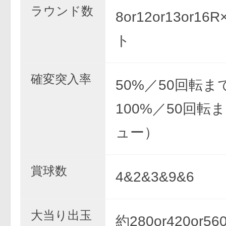
ラウンド数
8or12or13or1
ト
確変突入率
50%／50回転
100%／50回転
ュー）
賞球数
4&2&3&9&6
大当り出玉
約280or420or56