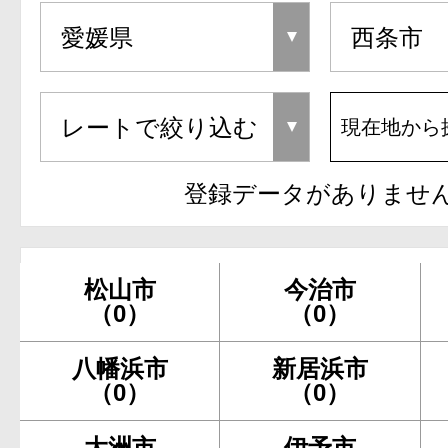
現在地から
登録データがありませ
松山市
今治市
（0）
（0）
八幡浜市
新居浜市
（0）
（0）
大洲市
伊予市