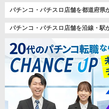
パチンコ・パチスロ店舗を都道府県
パチンコ・パチスロ店舗を沿線・駅