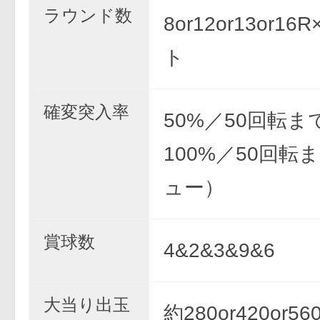
ラウンド数
8or12or13or1
ト
確変突入率
50%／50回転
100%／50回転
ュー）
賞球数
4&2&3&9&6
大当り出玉
約280or420or56