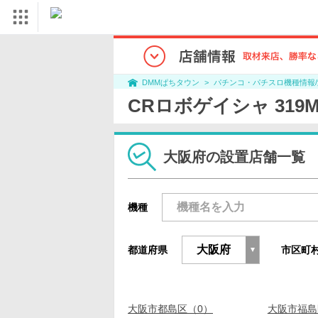
パチンコ・パチスロ機種情報
DMMぱちタウン
CRロボゲイシャ 31
大阪府の設置店舗一覧
機種
都道府県
市区町
大阪市都島区（0）
大阪市福島