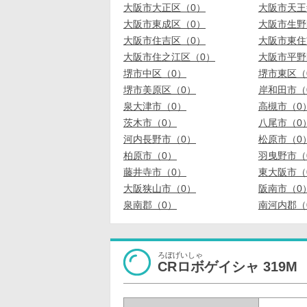
大阪市大正区（0）
大阪市天王
大阪市東成区（0）
大阪市生野
大阪市住吉区（0）
大阪市東住
大阪市住之江区（0）
大阪市平野
堺市中区（0）
堺市東区（
堺市美原区（0）
岸和田市（
泉大津市（0）
高槻市（0
茨木市（0）
八尾市（0
河内長野市（0）
松原市（0
柏原市（0）
羽曳野市（
藤井寺市（0）
東大阪市（
大阪狭山市（0）
阪南市（0
泉南郡（0）
南河内郡（
ろぼげいしゃ
CRロボゲイシャ 319M