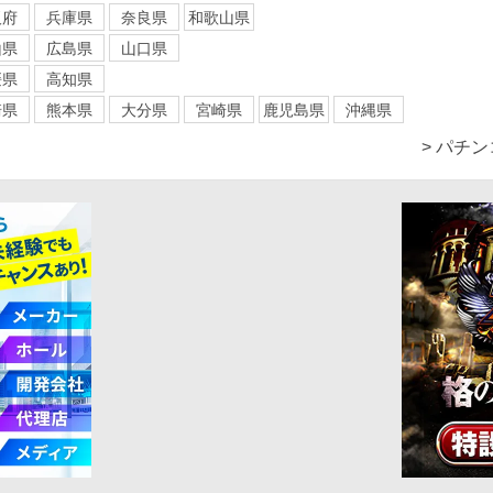
阪府
兵庫県
奈良県
和歌山県
山県
広島県
山口県
媛県
高知県
崎県
熊本県
大分県
宮崎県
鹿児島県
沖縄県
> パチ