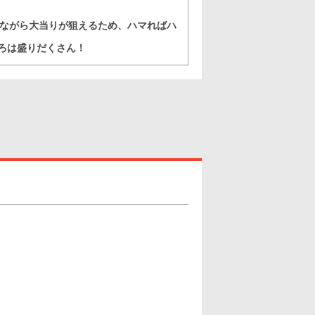
しながら大当りが狙えるため、ハマればハ
ろは盛りだくさん！