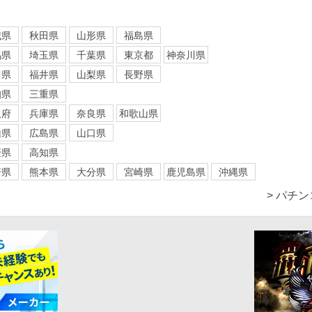
城県
秋田県
山形県
福島県
馬県
埼玉県
千葉県
東京都
神奈川県
川県
福井県
山梨県
長野県
知県
三重県
阪府
兵庫県
奈良県
和歌山県
山県
広島県
山口県
媛県
高知県
崎県
熊本県
大分県
宮崎県
鹿児島県
沖縄県
> パチ