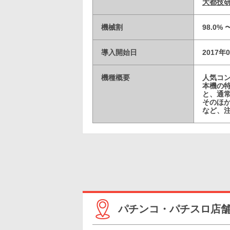
大都技研
機械割
98.0% 
導入開始日
2017年
機種概要
人気コ
本機の
と、通常
そのほ
など、
パチンコ・パチスロ店