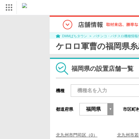
パチンコ・パチスロ機種情報
DMMぱちタウン
ケロロ軍曹の福岡県糸
福岡県の設置店舗一覧
機種
都道府県
市区町
北九州市門司区（0）
北九州市若