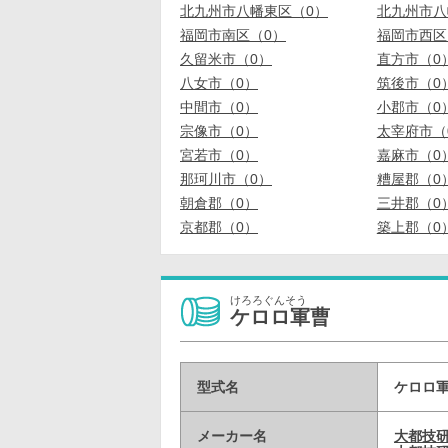
北九州市八幡東区（0）
北九州市八
福岡市南区（0）
福岡市西区
久留米市（0）
直方市（0
八女市（0）
筑後市（0
中間市（0）
小郡市（0
宗像市（0）
太宰府市（
宮若市（0）
嘉麻市（0
那珂川市（0）
糟屋郡（0
朝倉郡（0）
三井郡（0
京都郡（0）
築上郡（0
けろろぐんそう
ケロロ軍曹
型式名
ケロロ軍
メーカー名
大都技