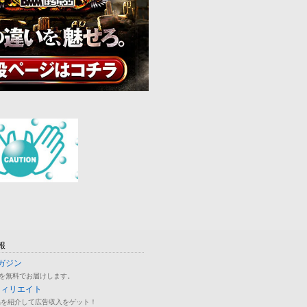
報
ガジン
を無料でお届けします。
フィリエイト
品を紹介して広告収入をゲット！