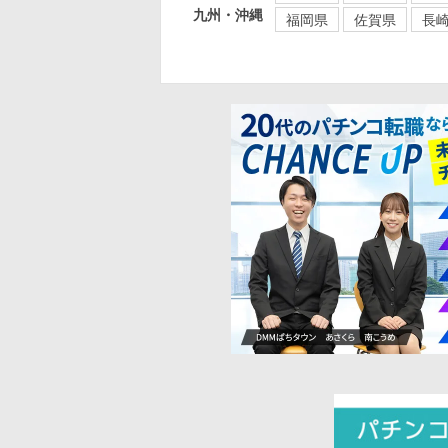
九州・沖縄
福岡県
佐賀県
長