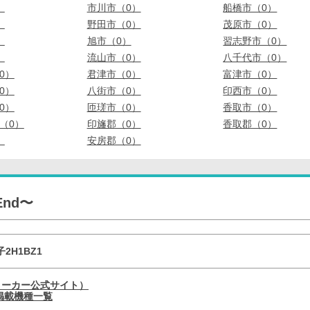
）
市川市（0）
船橋市（0）
）
野田市（0）
茂原市（0）
）
旭市（0）
習志野市（0）
）
流山市（0）
八千代市（0）
0）
君津市（0）
富津市（0）
0）
八街市（0）
印西市（0）
0）
匝瑳市（0）
香取市（0）
（0）
印旛郡（0）
香取郡（0）
）
安房郡（0）
End〜
2H1BZ1
メーカー公式サイト）
掲載機種一覧