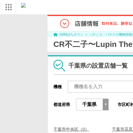
パチンコ・パチスロ機種情報
DMMぱちタウン
CR不二子〜Lupin 
千葉県の設置店舗一覧
機種
都道府県
市区町
千葉市中央区（0）
千葉市花見