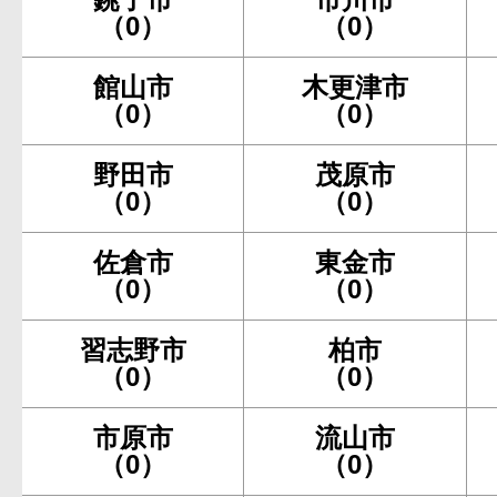
（0）
（0）
館山市
木更津市
（0）
（0）
野田市
茂原市
（0）
（0）
佐倉市
東金市
（0）
（0）
習志野市
柏市
（0）
（0）
市原市
流山市
（0）
（0）