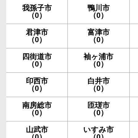
我孫子市
鴨川市
（0）
（0）
君津市
富津市
（0）
（0）
四街道市
袖ヶ浦市
（0）
（0）
印西市
白井市
（0）
（0）
南房総市
匝瑳市
（0）
（0）
山武市
いすみ市
（0）
（0）