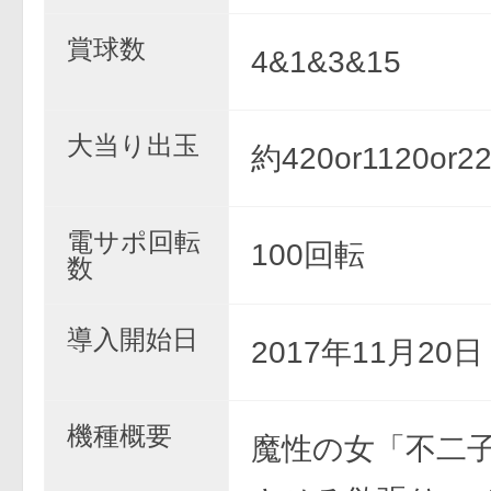
賞球数
4&1&3&15
大当り出玉
約420or1120or2
電サポ回転
100回転
数
導入開始日
2017年11月20
機種概要
魔性の女「不二