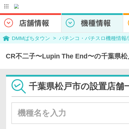
DMMぱちタウン
パチンコ・パチスロ機種情報
CR不二子〜Lupin The End〜の千葉
千葉県松戸市の設置店舗