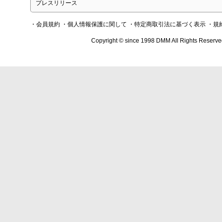
プレスリリース
・会員規約
・個人情報保護に関して
・特定商取引法に基づく表示
・規
Copyright © since 1998 DMM All Rights Reserve