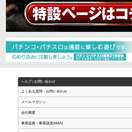
ヘルプ / お問い合わせ
よくある質問・お問い合わせ
メールマガジン
会社概要
事業提携・事業譲渡(M&A)