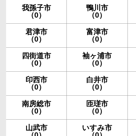
我孫子市
鴨川市
（0）
（0）
君津市
富津市
（0）
（0）
四街道市
袖ヶ浦市
（0）
（0）
印西市
白井市
（0）
（0）
南房総市
匝瑳市
（0）
（0）
山武市
いすみ市
（0）
（0）