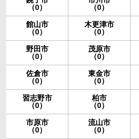
（0）
（0）
館山市
木更津市
（0）
（0）
野田市
茂原市
（0）
（0）
佐倉市
東金市
（0）
（0）
習志野市
柏市
（0）
（0）
市原市
流山市
（0）
（0）