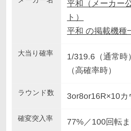
平和（メーカー
ト）
平和 の掲載機種
大当り確率
1/319.6（通常時）
（高確率時）
ラウンド数
3or8or16R×1
確変突入率
77%／100回転