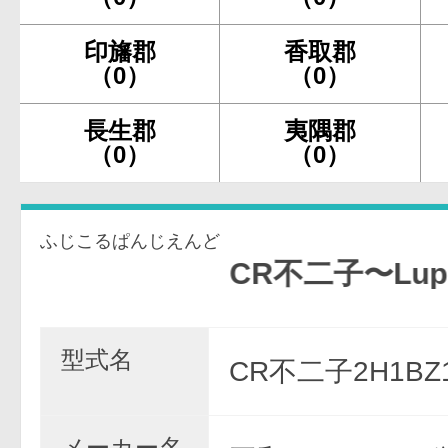
印旛郡
香取郡
（0）
（0）
長生郡
夷隅郡
（0）
（0）
ふじこるぱんじえんど
CR不二子〜Lupin Th
型式名
CR不二子2H1BZ
メーカー名