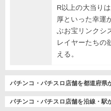
R以上の大当りは
厚といった幸運
ぶお宝リンクシ
レイヤーたちの
える。
パチンコ・パチスロ店舗を都道府県
パチンコ・パチスロ店舗を沿線・駅