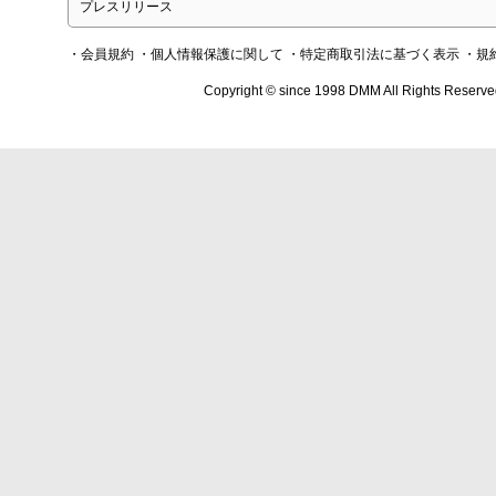
プレスリリース
・会員規約
・個人情報保護に関して
・特定商取引法に基づく表示
・規
Copyright © since 1998 DMM All Rights Reserve