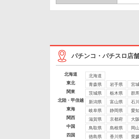
パチンコ・パチスロ店
北海道
北海道
東北
青森県
岩手県
宮
関東
茨城県
栃木県
群
北陸・甲信越
新潟県
富山県
石
東海
岐阜県
静岡県
愛
関西
滋賀県
京都府
大
中国
鳥取県
島根県
岡
四国
徳島県
香川県
愛