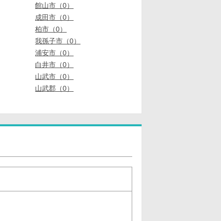
館山市（0）
成田市（0）
柏市（0）
我孫子市（0）
浦安市（0）
白井市（0）
山武市（0）
山武郡（0）