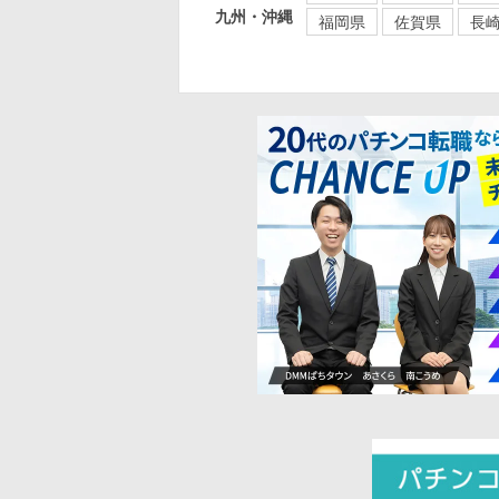
九州・沖縄
福岡県
佐賀県
長