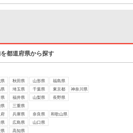
舗を都道府県から探す
城県
秋田県
山形県
福島県
馬県
埼玉県
千葉県
東京都
神奈川県
川県
福井県
山梨県
長野県
知県
三重県
阪府
兵庫県
奈良県
和歌山県
山県
広島県
山口県
媛県
高知県