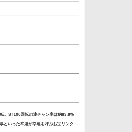
転。ST100回転の連チャン率は約83.6%
T濃厚といった幸運が幸運を呼ぶお宝リンク