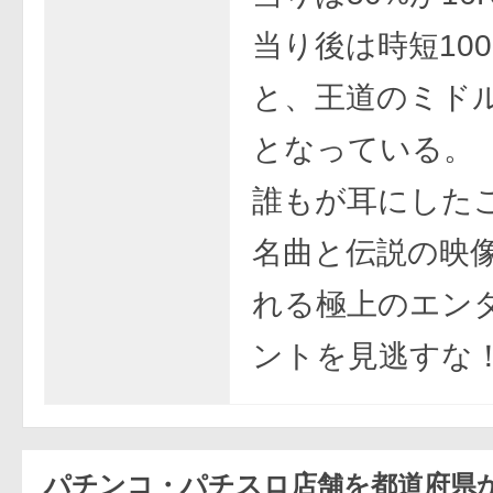
当り後は時短10
と、王道のミド
となっている。
誰もが耳にした
名曲と伝説の映
れる極上のエン
ントを見逃すな
パチンコ・パチスロ店舗を都道府県