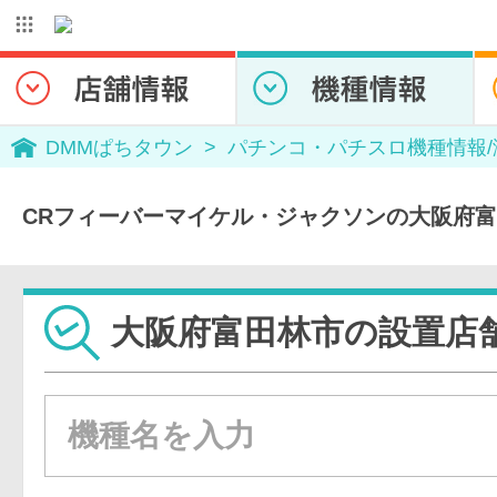
DMMぱちタウン
パチンコ・パチスロ機種情報
CRフィーバーマイケル・ジャクソンの大阪府
大阪府富田林市の設置店