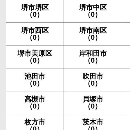
堺市堺区
堺市中区
（0）
（0）
堺市西区
堺市南区
（0）
（0）
堺市美原区
岸和田市
（0）
（0）
池田市
吹田市
（0）
（0）
高槻市
貝塚市
（0）
（0）
枚方市
茨木市
（0）
（0）