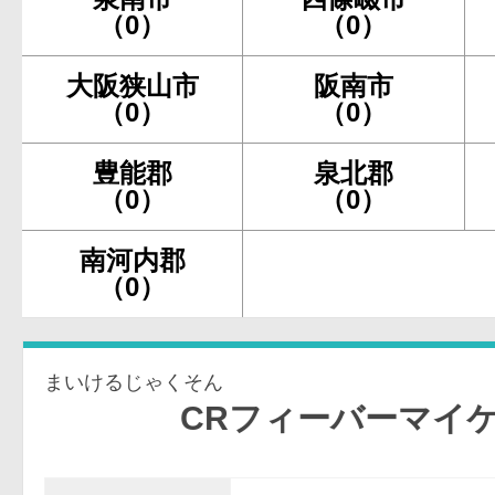
（0）
（0）
大阪狭山市
阪南市
（0）
（0）
豊能郡
泉北郡
（0）
（0）
南河内郡
（0）
まいけるじゃくそん
CRフィーバーマイケル・ジ