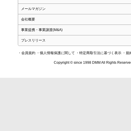
メールマガジン
会社概要
事業提携・事業譲渡(M&A)
プレスリリース
・会員規約
・個人情報保護に関して
・特定商取引法に基づく表示
・規
Copyright © since 1998 DMM All Rights Reserve