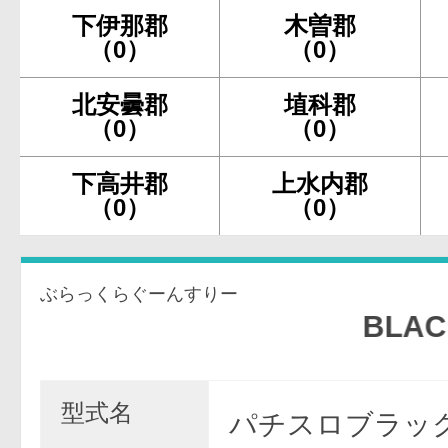
下伊那郡
木曽郡
（0）
（0）
北安曇郡
埴科郡
（0）
（0）
下高井郡
上水内郡
（0）
（0）
ぶらっくらぐーんすりー
BLACK L
型式名
パチスロブラッ