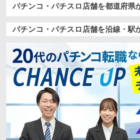
パチンコ・パチスロ店舗を都道府県
パチンコ・パチスロ店舗を沿線・駅