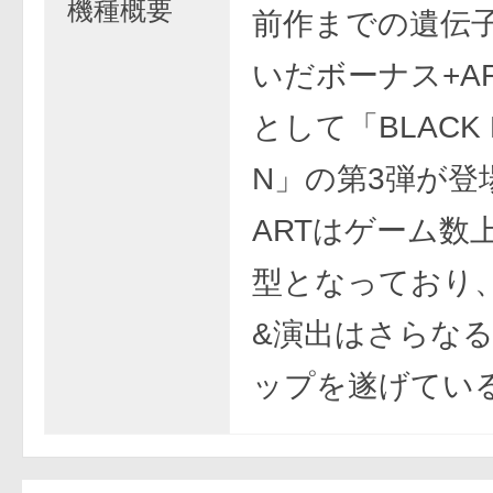
機種概要
前作までの遺伝
いだボーナス+A
として「BLACK 
N」の第3弾が登
ARTはゲーム数
型となっており
&演出はさらな
ップを遂げてい