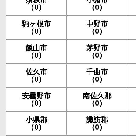
（0）
（0）
駒ヶ根市
中野市
（0）
（0）
飯山市
茅野市
（0）
（0）
佐久市
千曲市
（0）
（0）
安曇野市
南佐久郡
（0）
（0）
小県郡
諏訪郡
（0）
（0）