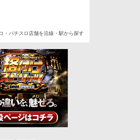
ンコ・パチスロ店舗を沿線・駅から探す