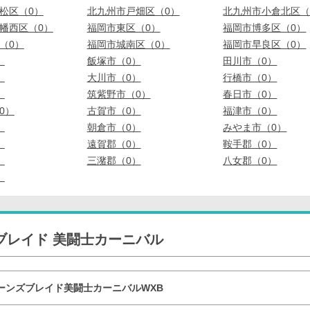
松区（0）
北九州市戸畑区（0）
北九州市小倉北区（
幡西区（0）
福岡市東区（0）
福岡市博多区（0）
（0）
福岡市城南区（0）
福岡市早良区（0）
）
飯塚市（0）
田川市（0）
）
大川市（0）
行橋市（0）
）
筑紫野市（0）
春日市（0）
0）
古賀市（0）
福津市（0）
）
朝倉市（0）
みやま市（0）
）
遠賀郡（0）
鞍手郡（0）
）
三潴郡（0）
八女郡（0）
）
ブレイド 美闘士カーニバル
ーンズブレイド美闘士カーニバルWXB