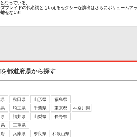
Rとなっている。
ンズブレイドの代名詞ともいえるセクシーな演出はさらにボリュームア
離せない!!
舗を都道府県から探す
城県
秋田県
山形県
福島県
馬県
埼玉県
千葉県
東京都
神奈川県
川県
福井県
山梨県
長野県
知県
三重県
阪府
兵庫県
奈良県
和歌山県