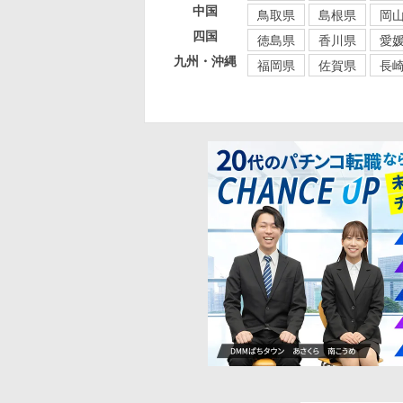
中国
鳥取県
島根県
岡
四国
徳島県
香川県
愛
九州・沖縄
福岡県
佐賀県
長