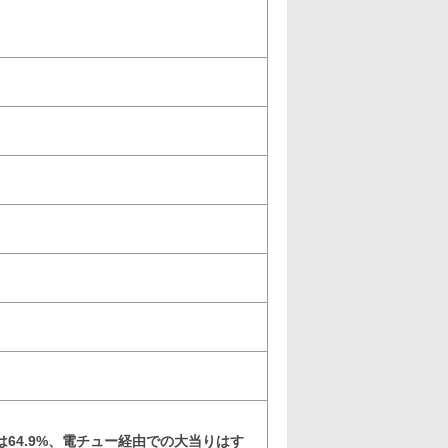
は64.9%、電チュー経由での大当りはす