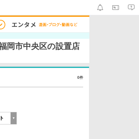
県福岡市中央区の設置店
0件