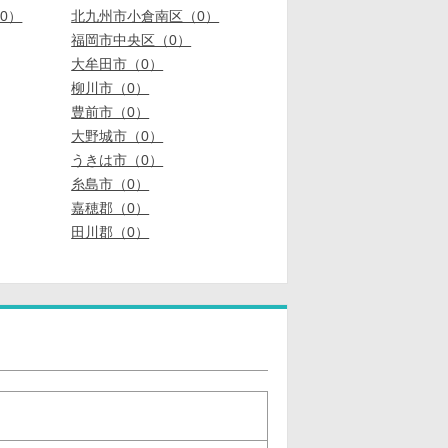
0）
北九州市小倉南区（0）
福岡市中央区（0）
大牟田市（0）
柳川市（0）
豊前市（0）
大野城市（0）
うきは市（0）
糸島市（0）
嘉穂郡（0）
田川郡（0）