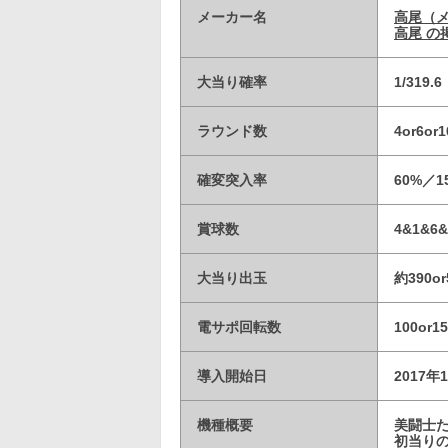
メーカー名
高尾（
高尾 の
大当り確率
1/319
ラウンド数
4or6o
確変突入率
60%／
賞球数
4&1&6&
大当り出玉
約390or
電サポ回転数
100or1
導入開始日
2017年
機種概要
美闘士た
初当りの