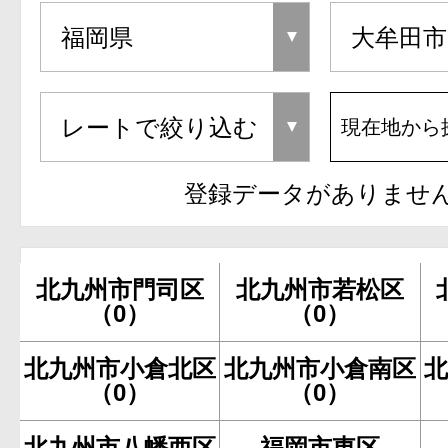
現在地から
登録データがありませ
北九州市門司区
北九州市若松区
（0）
（0）
北九州市小倉北区
北九州市小倉南区
（0）
（0）
北九州市八幡西区
福岡市東区