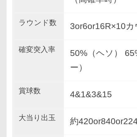
ラウンド数
3or6or16R×1
確変突入率
50%（ヘソ） 6
ー）
賞球数
4&1&3&15
大当り出玉
約420or840or22