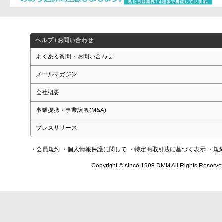
ヘルプ / お問い合わせ
よくある質問・お問い合わせ
メールマガジン
会社概要
事業提携・事業譲渡(M&A)
プレスリリース
・会員規約
・個人情報保護に関して
・特定商取引法に基づく表示
・規
Copyright © since 1998 DMM All Rights Reserve