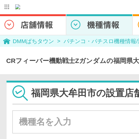
DMMぱちタウン
パチンコ・パチスロ機種情報
CRフィーバー機動戦士Zガンダムの福岡県
福岡県大牟田市の設置店