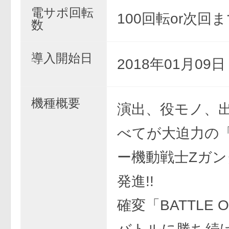
電サポ回転
100回転or次回
数
導入開始日
2018年01月09
機種概要
演出、役モノ、
べてが大迫力の
ー機動戦士Zガ
発進!!
確変「BATTLE 