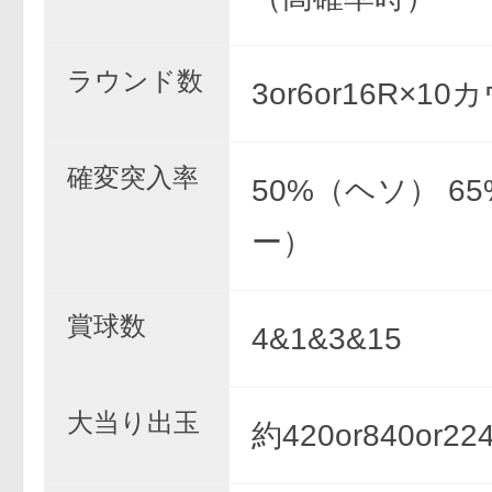
ラウンド数
3or6or16R×1
確変突入率
50%（ヘソ） 6
ー）
賞球数
4&1&3&15
大当り出玉
約420or840or22