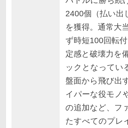
バトルに勝ち続
2400個（払い
を獲得。通常大
ず時短100回転
定感と破壊力を
ックとなって
盤面から飛び出
イパーな役モノ
の追加など、フ
たすべてのプレ