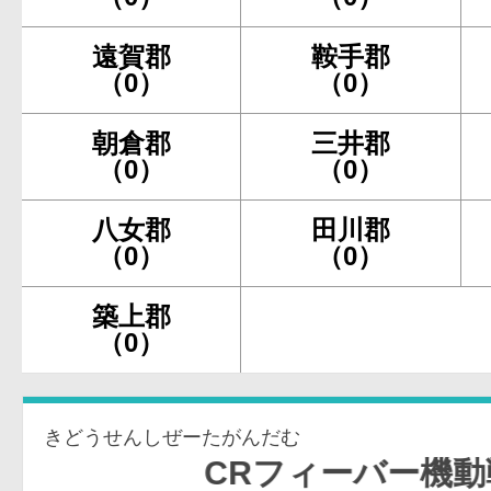
遠賀郡
鞍手郡
（0）
（0）
朝倉郡
三井郡
（0）
（0）
八女郡
田川郡
（0）
（0）
築上郡
（0）
きどうせんしぜーたがんだむ
CRフィーバー機動戦士