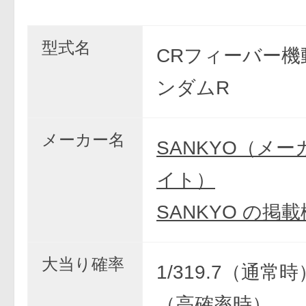
型式名
CRフィーバー機
ンダムR
メーカー名
SANKYO（メ
イト）
SANKYO の掲
大当り確率
1/319.7（通常時）
（高確率時）