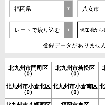
現在地から
登録データがありませ
北九州市門司区
北九州市若松区
（0）
（0）
北九州市小倉北区
北九州市小倉南区
（0）
（0）
北九州市八幡西区
福岡市東区