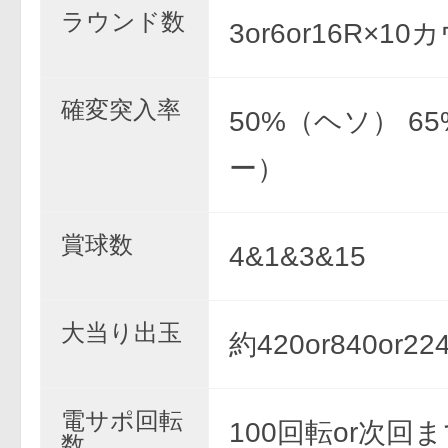
ラウンド数
3or6or16R×1
確変突入率
50%（ヘソ） 6
ー）
賞球数
4&1&3&15
大当り出玉
約420or840or22
電サポ回転
100回転or次回
数