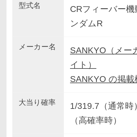
型式名
CRフィーバー機
ンダムR
メーカー名
SANKYO（メ
イト）
SANKYO の掲
大当り確率
1/319.7（通常時）
（高確率時）