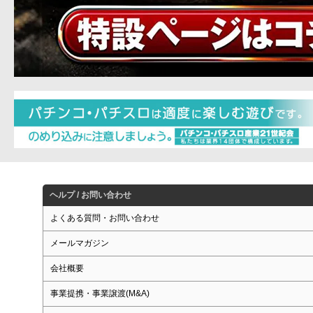
ヘルプ / お問い合わせ
よくある質問・お問い合わせ
メールマガジン
会社概要
事業提携・事業譲渡(M&A)