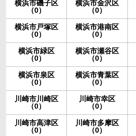
横浜市磯子区
横浜市金沢区
（0）
（0）
横浜市戸塚区
横浜市港南区
（0）
（0）
横浜市緑区
横浜市瀬谷区
（0）
（0）
横浜市泉区
横浜市青葉区
（0）
（0）
川崎市川崎区
川崎市幸区
（0）
（0）
川崎市高津区
川崎市多摩区
（0）
（0）