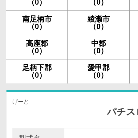
（0）
（0）
南足柄市
綾瀬市
（0）
（0）
高座郡
中郡
（0）
（0）
足柄下郡
愛甲郡
（0）
（0）
げーと
パチスロ GA