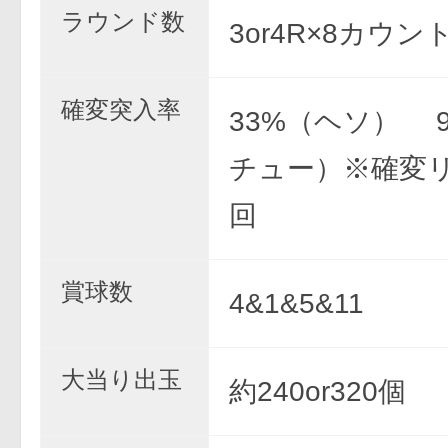
ラウンド数
3or4R×8カウン
確変突入率
33%（ヘソ） 
チュー）※確変
回
賞球数
4&1&5&11
大当り出玉
約240or320個