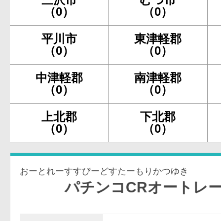
（0）
（0）
平川市
東津軽郡
（0）
（0）
中津軽郡
南津軽郡
（0）
（0）
上北郡
下北郡
（0）
（0）
おーとれーすすぴーどすたーもりかつゆき
パチンコCRオートレース〜スピード