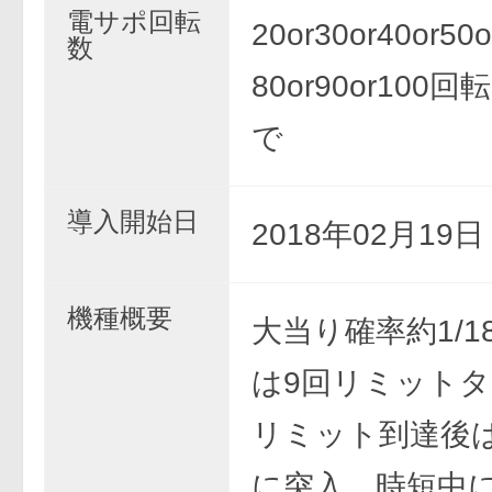
電サポ回転
20or30or40or50o
数
80or90or100回
で
導入開始日
2018年02月19
機種概要
大当り確率約1/1
は9回リミット
リミット到達後
に突入。時短中