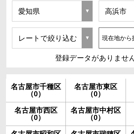
現在地から
登録データがありませ
名古屋市千種区
名古屋市東区
（0）
（0）
名古屋市西区
名古屋市中村区
（0）
（0）
名古屋市昭和区
名古屋市瑞穂区