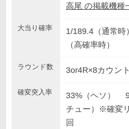
高尾 の掲載機種
大当り確率
1/189.4（通常時）
（高確率時）
ラウンド数
3or4R×8カウン
確変突入率
33%（ヘソ） 
チュー）※確変
回