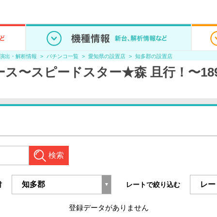
/演出・解析情報
パチンコ一覧
愛知県の設置店
知多郡の設置店
ス〜スピードスター★森 且行！〜189
検索
村
レートで絞り込む
登録データがありません