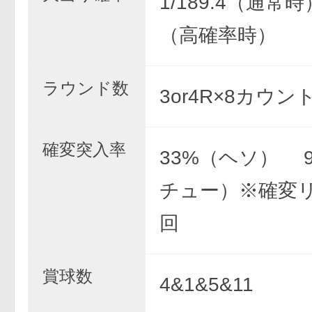
1/189.4（通常時）
（高確率時）
ラウンド数
3or4R×8カウン
確変突入率
33%（ヘソ） 
チュー）※確変
回
賞球数
4&1&5&11