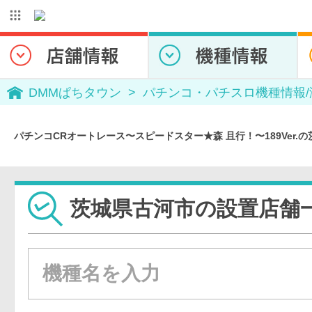
DMMぱちタウン
パチンコ・パチスロ機種情報
パチンコCRオートレース〜スピードスター★森 且行！〜189Ver.
茨城県古河市の設置店舗