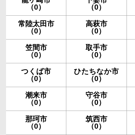
（0）
（0）
常陸太田市
高萩市
（0）
（0）
笠間市
取手市
（0）
（0）
つくば市
ひたちなか市
（0）
（0）
潮来市
守谷市
（0）
（0）
那珂市
筑西市
（0）
（0）