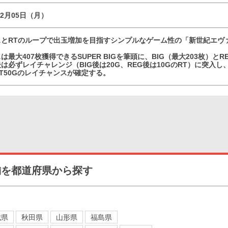
02月05日（月）
スとRTのループで出玉増加を目指すシンプルなゲーム性の「新世紀エヴ
は最大407枚獲得できるSUPER BIGを筆頭に、BIG（最大203枚）と
は必ずレイチャレンジ（BIG後は20G、REG後は10GのRT）に突入
T50Gのレイチャンスが確定する。
舗を都道府県から探す
城県
秋田県
山形県
福島県