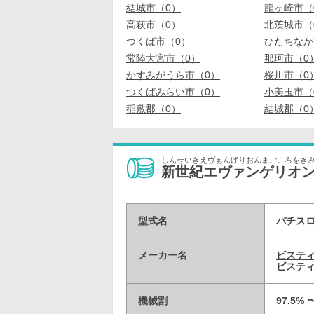
結城市（0）
龍ヶ崎市（
高萩市（0）
北茨城市（
つくば市（0）
ひたちなか
常陸大宮市（0）
那珂市（0
かすみがうら市（0）
桜川市（0
つくばみらい市（0）
小美玉市（
稲敷郡（0）
結城郡（0
しんせいきえヴぁんげりおんまごころをき
新世紀エヴァンゲリオン
型式名
パチスロ
メーカー名
ビステ
ビスティ
機械割
97.5% 