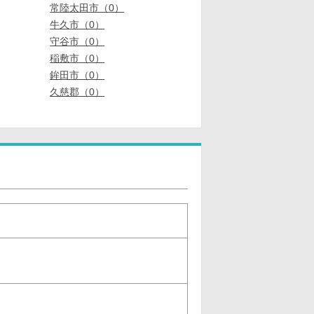
常陸太田市（0）
牛久市（0）
守谷市（0）
稲敷市（0）
鉾田市（0）
久慈郡（0）