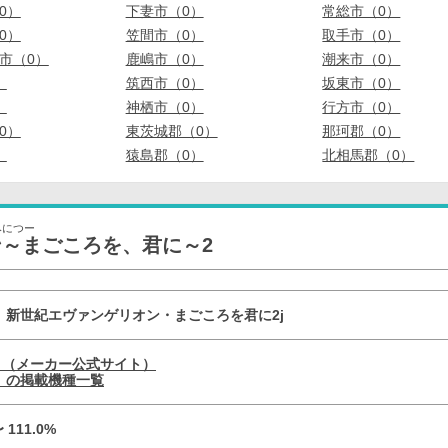
0）
下妻市（0）
常総市（0）
0）
笠間市（0）
取手市（0）
市（0）
鹿嶋市（0）
潮来市（0）
）
筑西市（0）
坂東市（0）
）
神栖市（0）
行方市（0）
0）
東茨城郡（0）
那珂郡（0）
）
猿島郡（0）
北相馬郡（0）
みにつー
～まごころを、君に～2
 新世紀エヴァンゲリオン・まごころを君に2j
ィ（メーカー公式サイト）
 の掲載機種一覧
〜 111.0%