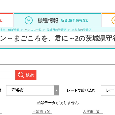
/演出・解析情報
パチスロ一覧
茨城県の設置店
守谷市の設置店
ン～まごころを、君に～2の茨城県守
検索
村
レートで絞り込む
登録データがありません
）
土浦市（0）
古河市（0）