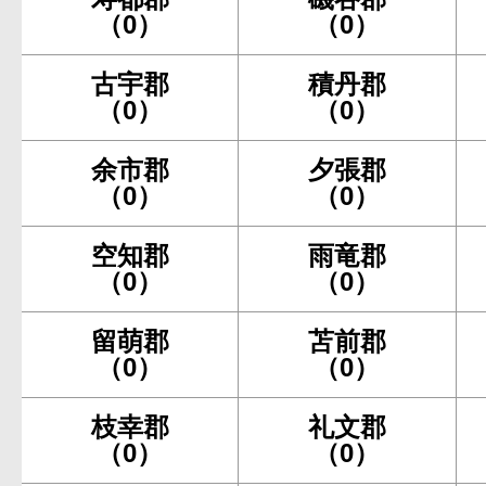
（0）
（0）
古宇郡
積丹郡
（0）
（0）
余市郡
夕張郡
（0）
（0）
空知郡
雨竜郡
（0）
（0）
留萌郡
苫前郡
（0）
（0）
枝幸郡
礼文郡
（0）
（0）