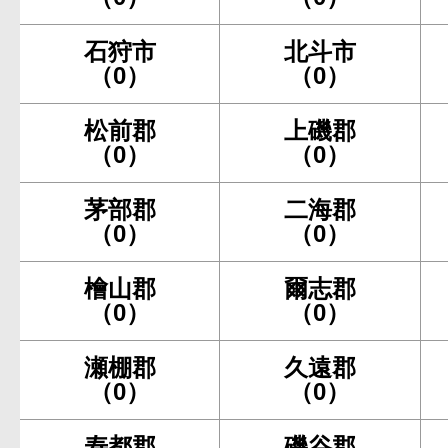
石狩市
北斗市
（0）
（0）
松前郡
上磯郡
（0）
（0）
茅部郡
二海郡
（0）
（0）
檜山郡
爾志郡
（0）
（0）
瀬棚郡
久遠郡
（0）
（0）
寿都郡
磯谷郡