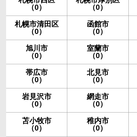
（0）
（0）
札幌市清田区
函館市
（0）
（0）
旭川市
室蘭市
（0）
（0）
帯広市
北見市
（0）
（0）
岩見沢市
網走市
（0）
（0）
苫小牧市
稚内市
（0）
（0）