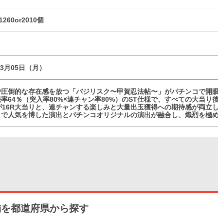
1260or2010個
03月05日（月）
で圧倒的な存在感を放つ「バジリスク〜甲賀忍法帖〜」がパチンコで開眼!
率64％（突入率80%×連チャン率80%）のST仕様で、すべての大当り
が16R大当りと、連チャンする楽しみと大量出玉獲得への期待感が両立
ロで人気を博した演出とパチンコオリジナルの演出が融合し、熾烈を極
舗を都道府県から探す