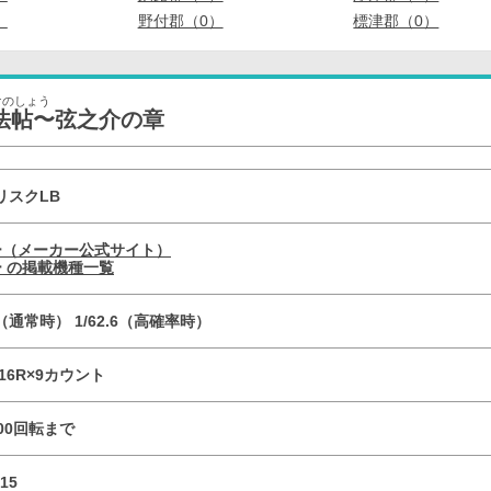
）
野付郡（0）
標津郡（0）
けのしょう
法帖〜弦之介の章
リスクLB
ー（メーカー公式サイト）
 の掲載機種一覧
.6（通常時） 1/62.6（高確率時）
or16R×9カウント
100回転まで
15