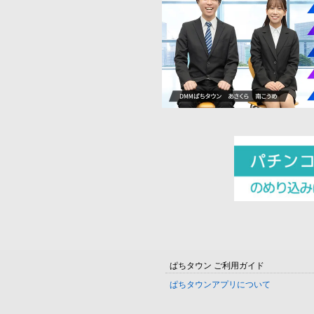
ぱちタウン ご利用ガイド
ぱちタウンアプリについて