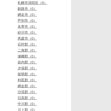
札幌市清田区（0）
釧路市（0）
網走市（0）
芦別市（0）
名寄市（0）
砂川市（0）
恵庭市（0）
石狩郡（0）
二海郡（0）
瀬棚郡（0）
岩内郡（0）
夕張郡（0）
留萌郡（0）
利尻郡（0）
網走郡（0）
沙流郡（0）
日高郡（0）
中川郡（0）
川上郡（0）