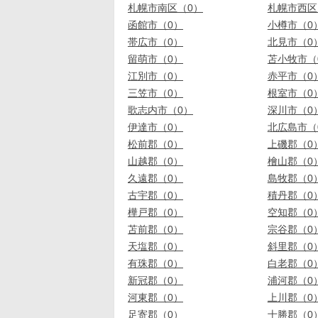
札幌市南区（0）
札幌市西区
函館市（0）
小樽市（0
帯広市（0）
北見市（0
留萌市（0）
苫小牧市（
江別市（0）
赤平市（0
三笠市（0）
根室市（0
歌志内市（0）
深川市（0
伊達市（0）
北広島市（
松前郡（0）
上磯郡（0
山越郡（0）
檜山郡（0
久遠郡（0）
島牧郡（0
古宇郡（0）
積丹郡（0
樺戸郡（0）
空知郡（0
苫前郡（0）
宗谷郡（0
天塩郡（0）
斜里郡（0
有珠郡（0）
白老郡（0
新冠郡（0）
浦河郡（0
河東郡（0）
上川郡（0
足寄郡（0）
十勝郡（0