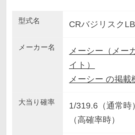
型式名
CRバジリスクL
メーカー名
メーシー（メー
イト）
メーシー の掲載
大当り確率
1/319.6（通常時）
（高確率時）