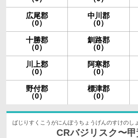
広尾郡
中川郡
（0）
（0）
十勝郡
釧路郡
（0）
（0）
川上郡
阿寒郡
（0）
（0）
野付郡
標津郡
（0）
（0）
ばじりすくこうがにんぽうちょうげんのすけのし
CRバジリスク〜甲賀忍法帖