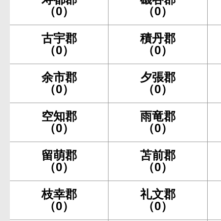
（0）
（0）
古宇郡
積丹郡
（0）
（0）
余市郡
夕張郡
（0）
（0）
空知郡
雨竜郡
（0）
（0）
留萌郡
苫前郡
（0）
（0）
枝幸郡
礼文郡
（0）
（0）