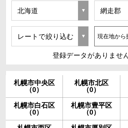
現在地から
登録データがありませ
札幌市中央区
札幌市北区
（0）
（0）
札幌市白石区
札幌市豊平区
（0）
（0）
札幌市西区
札幌市厚別区