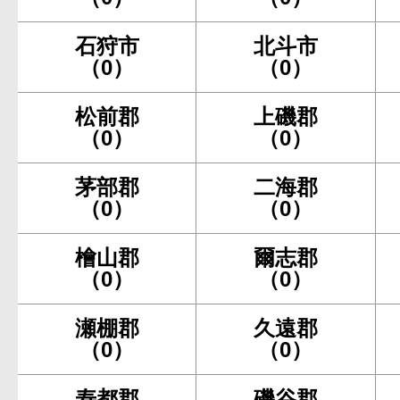
石狩市
北斗市
（0）
（0）
松前郡
上磯郡
（0）
（0）
茅部郡
二海郡
（0）
（0）
檜山郡
爾志郡
（0）
（0）
瀬棚郡
久遠郡
（0）
（0）
寿都郡
磯谷郡