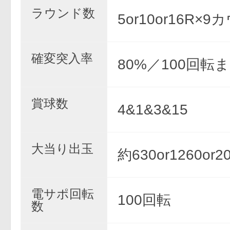
ラウンド数
5or10or16R×
確変突入率
80%／100回転
賞球数
4&1&3&15
大当り出玉
約630or1260or2
電サポ回転
100回転
数