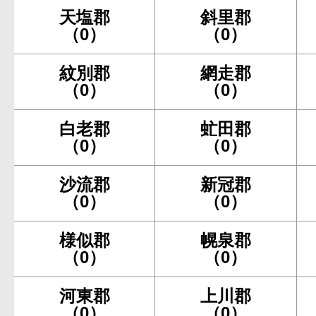
天塩郡
斜里郡
（0）
（0）
紋別郡
網走郡
（0）
（0）
白老郡
虻田郡
（0）
（0）
沙流郡
新冠郡
（0）
（0）
様似郡
幌泉郡
（0）
（0）
河東郡
上川郡
（0）
（0）