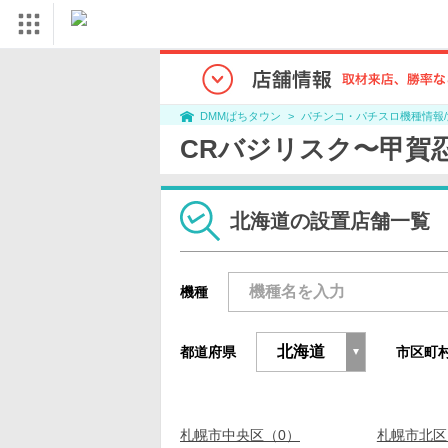
パチンコ・パチスロ機種情報
DMMぱちタウン
CRバジリスク〜甲賀
北海道の設置店舗一覧
機種
都道府県
市区町
札幌市中央区（0）
札幌市北区