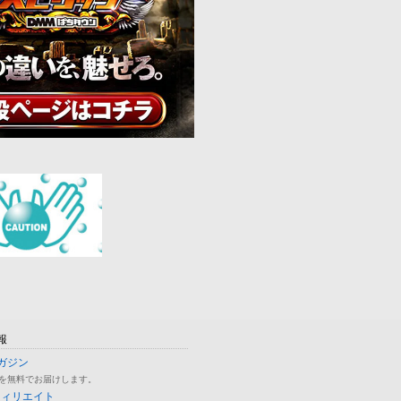
報
ガジン
を無料でお届けします。
フィリエイト