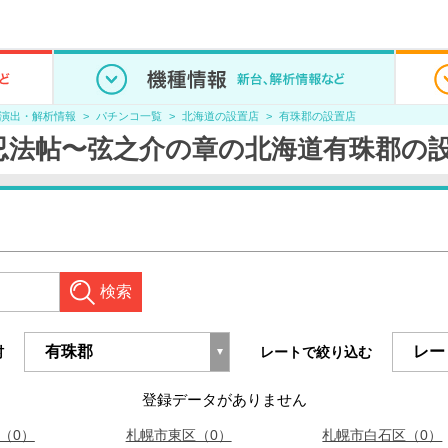
/演出・解析情報
パチンコ一覧
北海道の設置店
有珠郡の設置店
忍法帖〜弦之介の章の北海道有珠郡の
検索
村
レートで絞り込む
登録データがありません
（0）
札幌市東区（0）
札幌市白石区（0）