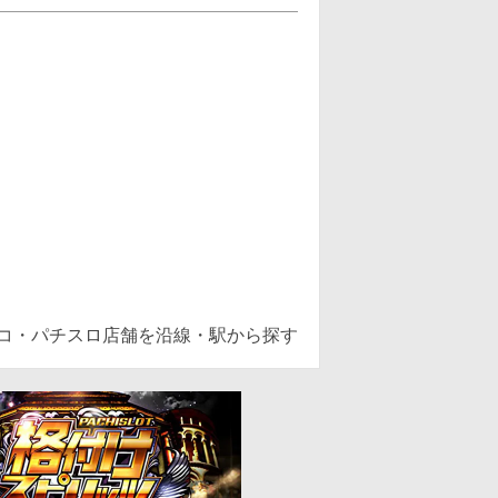
ンコ・パチスロ店舗を沿線・駅から探す