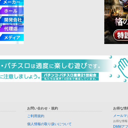
お問い合わせ・規約
お得な情
メールマ
ご利用規約
お得な情報
個人情報の取り扱いについて
DMMア