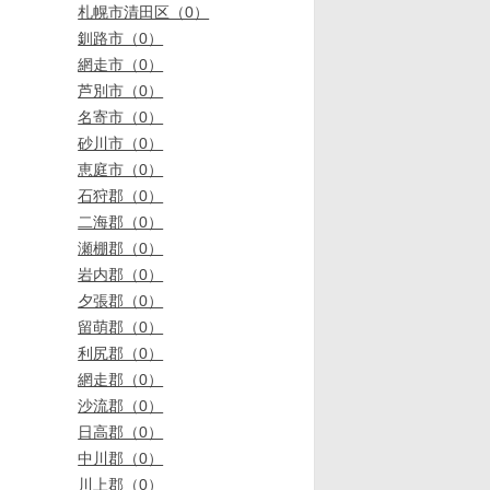
札幌市清田区（0）
釧路市（0）
網走市（0）
芦別市（0）
名寄市（0）
砂川市（0）
恵庭市（0）
石狩郡（0）
二海郡（0）
瀬棚郡（0）
岩内郡（0）
夕張郡（0）
留萌郡（0）
利尻郡（0）
網走郡（0）
沙流郡（0）
日高郡（0）
中川郡（0）
川上郡（0）