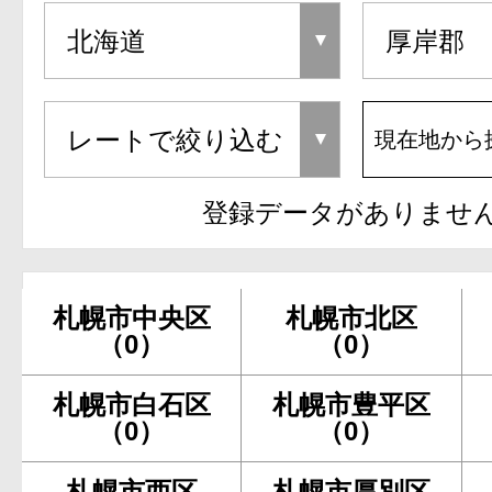
現在地から
登録データがありませ
札幌市中央区
札幌市北区
（0）
（0）
札幌市白石区
札幌市豊平区
（0）
（0）
札幌市西区
札幌市厚別区