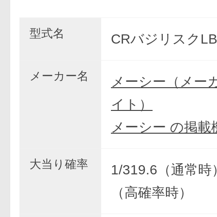
型式名
CRバジリスクL
メーカー名
メーシー（メー
イト）
メーシー の掲載
大当り確率
1/319.6（通常時）
（高確率時）