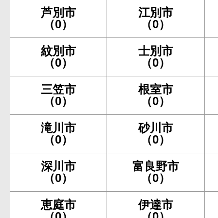
芦別市
江別市
（0）
（0）
紋別市
士別市
（0）
（0）
三笠市
根室市
（0）
（0）
滝川市
砂川市
（0）
（0）
深川市
富良野市
（0）
（0）
恵庭市
伊達市
（0）
（0）