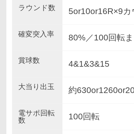
ラウンド数
5or10or16R×
確変突入率
80%／100回転
賞球数
4&1&3&15
大当り出玉
約630or1260or2
電サポ回転
100回転
数