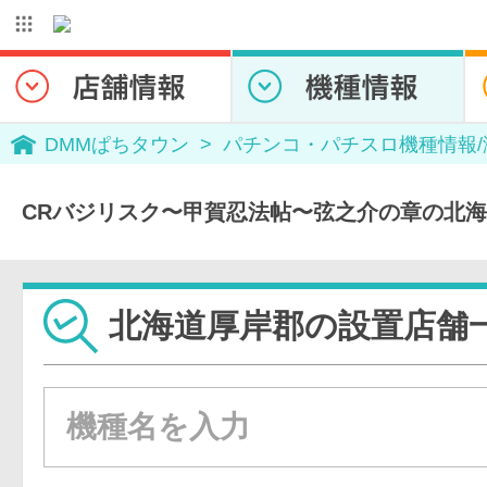
DMMぱちタウン
パチンコ・パチスロ機種情報
CRバジリスク〜甲賀忍法帖〜弦之介の章の北
北海道厚岸郡の設置店舗