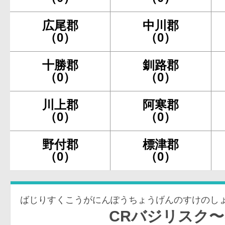
広尾郡
中川郡
（0）
（0）
十勝郡
釧路郡
（0）
（0）
川上郡
阿寒郡
（0）
（0）
野付郡
標津郡
（0）
（0）
ばじりすくこうがにんぽうちょうげんのすけのし
CRバジリスク〜甲賀忍