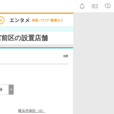
宮前区の設置店舗
0件
横浜市南区（0）