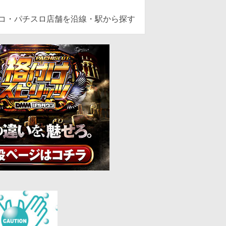
ンコ・パチスロ店舗を沿線・駅から探す