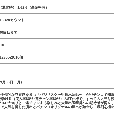
.6（通常時） 1/62.6（高確率時）
or16R×9カウント
100回転まで
15
1260or2010個
03月05日（月）
で圧倒的な存在感を放つ「バジリスク〜甲賀忍法帖〜」がパチンコで開眼!
率64％（突入率80%×連チャン率80%）のST仕様で、すべての大当り
が16R大当りと、連チャンする楽しみと大量出玉獲得への期待感が両立
ロで人気を博した演出とパチンコオリジナルの演出が融合し、熾烈を極