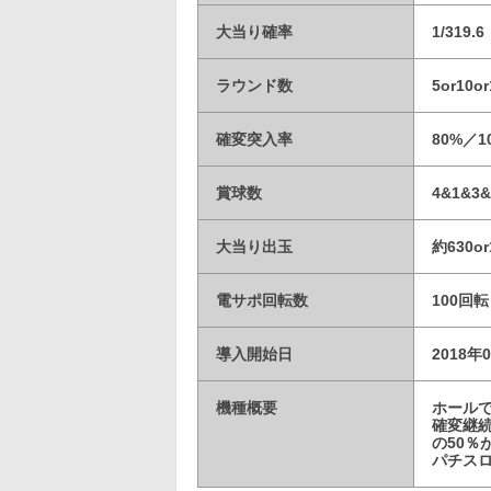
大当り確率
1/319
ラウンド数
5or10
確変突入率
80%／
賞球数
4&1&3&
大当り出玉
約630or
電サポ回転数
100回転
導入開始日
2018年
機種概要
ホール
確変継続
の50％
パチス