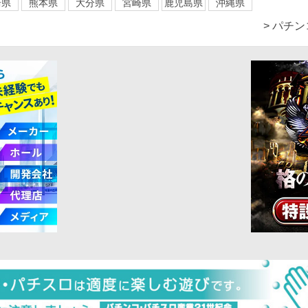
崎県
熊本県
大分県
宮崎県
鹿児島県
沖縄県
> パチ