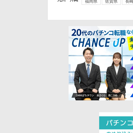
福岡県
佐賀県
長