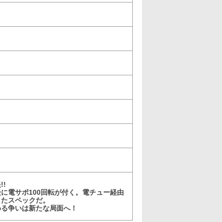
!
後に電サポ100回転が付く。電チュー経由
したスペックだ。
める争いは新たな局面へ！