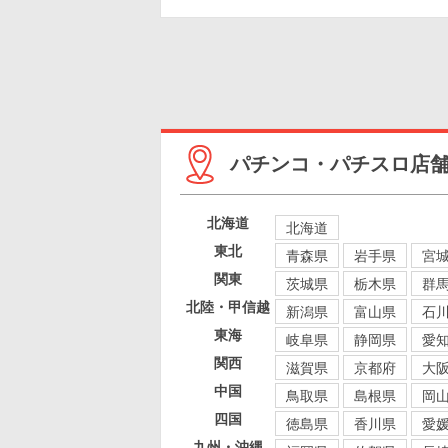
パチンコ・パチスロ店
北海道
北海道
東北
青森県
岩手県
宮
関東
茨城県
栃木県
群
北陸・甲信越
新潟県
富山県
石
東海
岐阜県
静岡県
愛
関西
滋賀県
京都府
大
中国
鳥取県
島根県
岡
四国
徳島県
香川県
愛
九州・沖縄