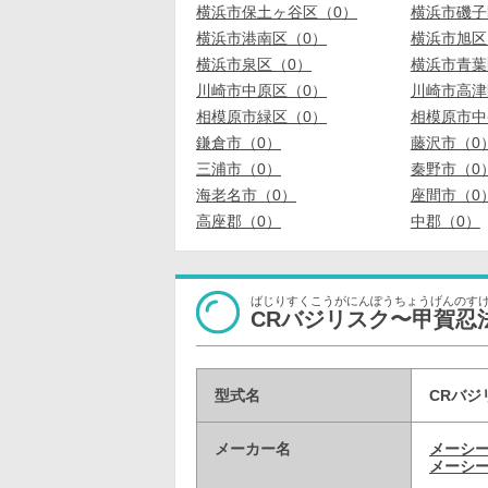
横浜市保土ヶ谷区（0）
横浜市磯子
横浜市港南区（0）
横浜市旭区
横浜市泉区（0）
横浜市青葉
川崎市中原区（0）
川崎市高津
相模原市緑区（0）
相模原市中
鎌倉市（0）
藤沢市（0
三浦市（0）
秦野市（0
海老名市（0）
座間市（0
高座郡（0）
中郡（0）
ばじりすくこうがにんぽうちょうげんのす
CRバジリスク〜甲賀忍
型式名
CRバジ
メーカー名
メーシ
メーシー