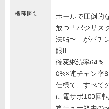
機種概要
ホールで圧倒的
放つ「バジリス
法帖〜」がパチ
眼!!
確変継続率64％
0%×連チャン率8
仕様で、すべて
に電サポ100回
電チュー経由の50