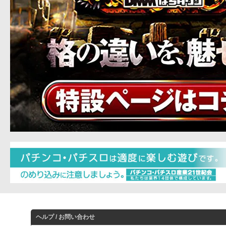
ヘルプ / お問い合わせ