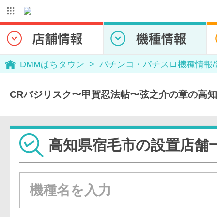
DMMぱちタウン
パチンコ・パチスロ機種情報
CRバジリスク〜甲賀忍法帖〜弦之介の章の高
高知県宿毛市の設置店舗