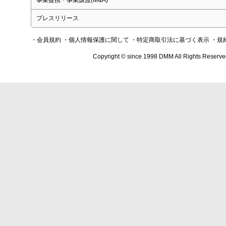
事業提携・事業譲渡(M&A)
プレスリリース
・会員規約
・個人情報保護に関して
・特定商取引法に基づく表示
・規
Copyright © since 1998 DMM All Rights Reserve