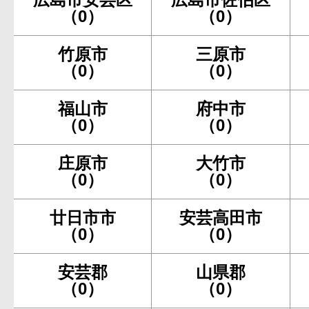
（0）
（0）
竹原市
三原市
（0）
（0）
福山市
府中市
（0）
（0）
庄原市
大竹市
（0）
（0）
廿日市市
安芸高田市
（0）
（0）
安芸郡
山県郡
（0）
（0）