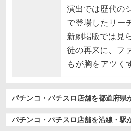
演出では歴代の
で登場したリー
新劇場版では見
徒の再来に、フ
もが胸をアツく
パチンコ・パチスロ店舗を都道府県
パチンコ・パチスロ店舗を沿線・駅