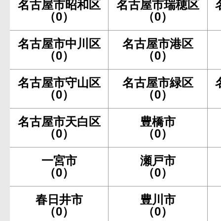
名古屋市昭和区
名古屋市瑞穂区
（0）
（0）
名古屋市中川区
名古屋市港区
（0）
（0）
名古屋市守山区
名古屋市緑区
（0）
（0）
名古屋市天白区
豊橋市
（0）
（0）
一宮市
瀬戸市
（0）
（0）
春日井市
豊川市
（0）
（0）