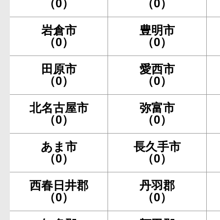
（0）
（0）
岩倉市
豊明市
（0）
（0）
田原市
愛西市
（0）
（0）
北名古屋市
弥富市
（0）
（0）
あま市
長久手市
（0）
（0）
西春日井郡
丹羽郡
（0）
（0）