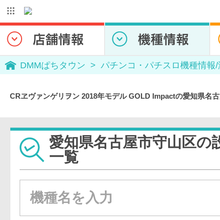
DMMぱちタウン
パチンコ・パチスロ機種情報
CRヱヴァンゲリヲン 2018年モデル GOLD Impactの愛知
愛知県名古屋市守山区の
一覧