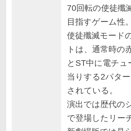
70回転の使徒殲
目指すゲーム性
使徒殲滅モード
トは、通常時の
とST中に電チュ
当りする2パタ
されている。
演出では歴代の
で登場したリー