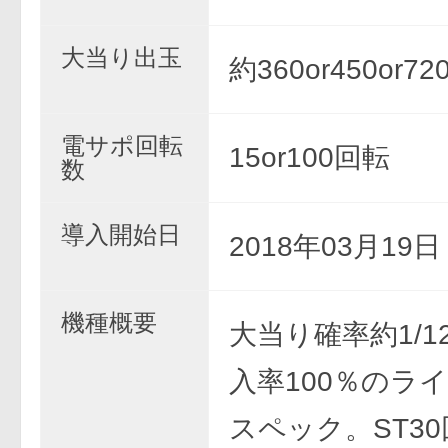
大当り出玉
約360or450or72
電サポ回転
15or100回転
数
導入開始日
2018年03月19
機種概要
大当り確率約1/1
入率100％のラ
スペック。ST30