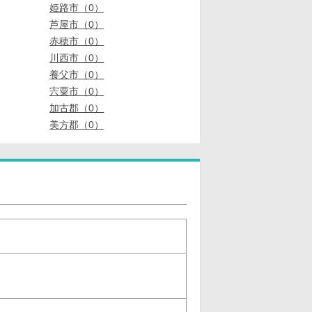
姫路市（0）
芦屋市（0）
赤穂市（0）
川西市（0）
養父市（0）
宍粟市（0）
加古郡（0）
美方郡（0）