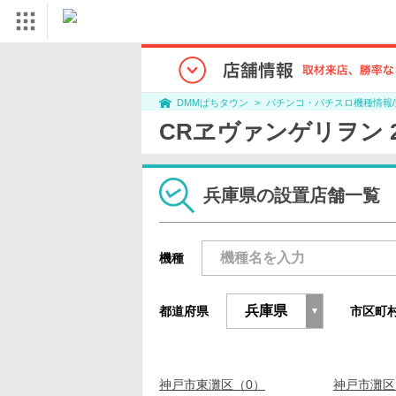
パチンコ・パチスロ機種情報
DMMぱちタウン
CRヱヴァンゲリヲン 2
兵庫県の設置店舗一覧
機種
都道府県
市区町
神戸市東灘区（0）
神戸市灘区