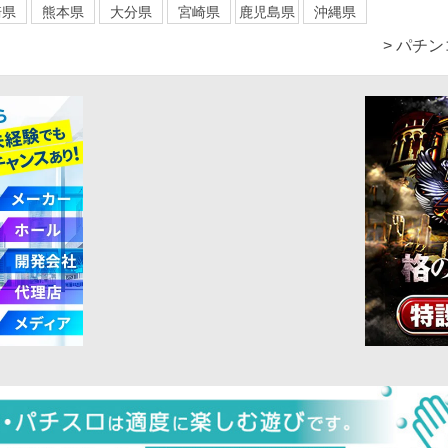
崎県
熊本県
大分県
宮崎県
鹿児島県
沖縄県
> パチ