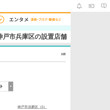
庫県神戸市兵庫区の設置店舗
0件
神戸市須磨区（0）