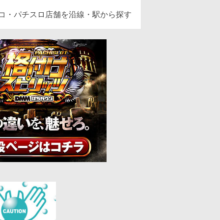
ンコ・パチスロ店舗を沿線・駅から探す