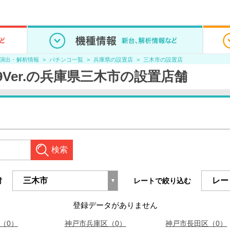
/演出・解析情報
パチンコ一覧
兵庫県の設置店
三木市の設置店
9Ver.の兵庫県三木市の設置店舗
検索
村
レートで絞り込む
登録データがありません
（0）
神戸市兵庫区（0）
神戸市長田区（0）