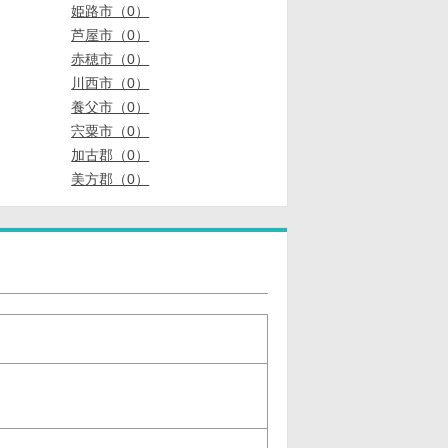
姫路市（0）
芦屋市（0）
赤穂市（0）
川西市（0）
養父市（0）
宍粟市（0）
加古郡（0）
美方郡（0）