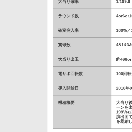
大当り確率
1/199
ラウンド数
4or6o
確変突入率
100%
賞球数
4&1&3&
大当り出玉
約468o
電サポ回転数
100回転
導入開始日
2018年
機種概要
大当り
ーンを
199V
演出面
を凝縮し