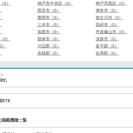
（0）
神戸市中央区（0）
神戸市西区（0）
）
西宮市（0）
洲本市（0）
）
豊岡市（0）
加古川市（0）
）
三木市（0）
高砂市（0）
）
加西市（0）
丹波篠山市（0）
（0）
朝来市（0）
淡路市（0）
0）
川辺郡（0）
多可郡（0）
）
赤穂郡（0）
佐用郡（0）
ばー
r.
語ETE
の掲載機種一覧