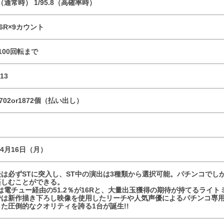
.8（通常時） 1/95.8（高確率時）
r16R×9カウント
／100回転まで
13
r702or1872個（払い出し）
04月16日（月）
後は必ずSTに突入し、ST中の演出は3種類から選択可能。パチンコでし
楽しむことができる。
er.は電チュー経由の51.2％が16Rと、大量出玉獲得の期待が持てるライ
では新作描き下ろし映像を使用したリーチや人気声優によるパチンコ専
た圧倒的なクオリティを誇る1台が誕生!!