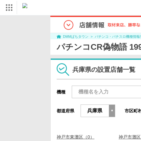
パチンコ・パチスロ機種情報
DMMぱちタウン
パチンコCR偽物語 19
兵庫県の設置店舗一覧
機種
都道府県
市区町
神戸市東灘区（0）
神戸市灘区