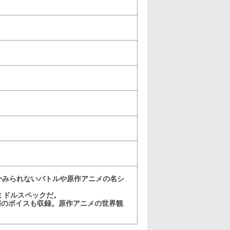
かみられないバトルや原作アニメの名シ
トミドルスペックだ。
用のボイスも収録。原作アニメの世界観