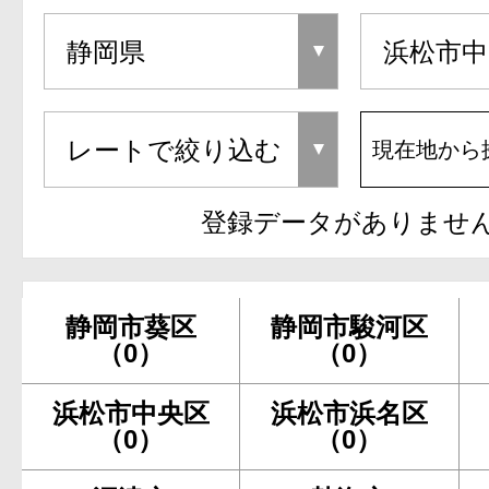
現在地から
登録データがありませ
静岡市葵区
静岡市駿河区
（0）
（0）
浜松市中央区
浜松市浜名区
（0）
（0）