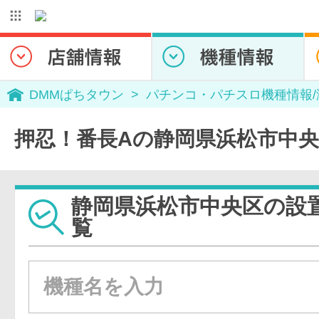
DMMぱちタウン
パチンコ・パチスロ機種情報
押忍！番長Aの静岡県浜松市中
静岡県浜松市中央区の設
覧