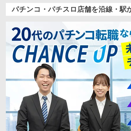
パチンコ・パチスロ店舗を沿線・駅