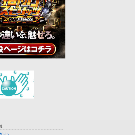
報
ガジン