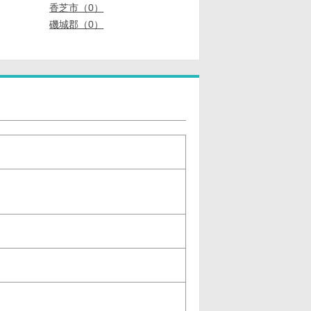
香芝市（0）
磯城郡（0）