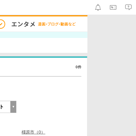
0件
橿原市（0）