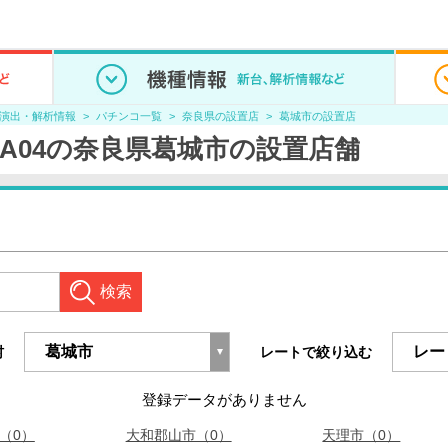
/演出・解析情報
パチンコ一覧
奈良県の設置店
葛城市の設置店
 A04の奈良県葛城市の設置店舗
検索
村
レートで絞り込む
登録データがありません
（0）
大和郡山市（0）
天理市（0）