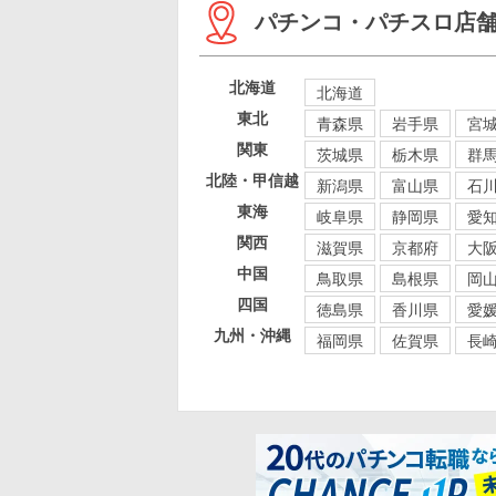
パチンコ・パチスロ店
北海道
北海道
東北
青森県
岩手県
宮
関東
茨城県
栃木県
群
北陸・甲信越
新潟県
富山県
石
東海
岐阜県
静岡県
愛
関西
滋賀県
京都府
大
中国
鳥取県
島根県
岡
四国
徳島県
香川県
愛
九州・沖縄
福岡県
佐賀県
長