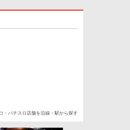
ンコ・パチスロ店舗を沿線・駅から探す