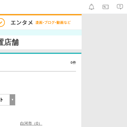
置店舗
0件
白河市（0）