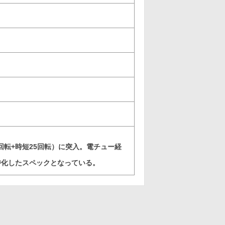
5回転+時短25回転）に突入。電チュー経
特化したスペックとなっている。