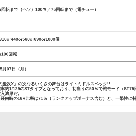
75回転まで（ヘソ）100％／75回転まで（電チュー）
310or440or560or690or1000個
r100回転
05月07日（月）
の慶次X」の次なるいくさの舞台はライトミドルスペック!!
率約1/129のSTタイプとなっており、初当りの50％で戦モード（ST7
突入濃厚だ。
経由時の16R比率は71％（ランクアップボーナス含む）と、一撃性に