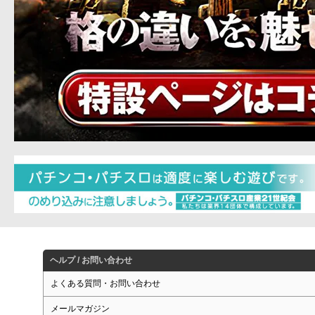
ヘルプ / お問い合わせ
よくある質問・お問い合わせ
メールマガジン