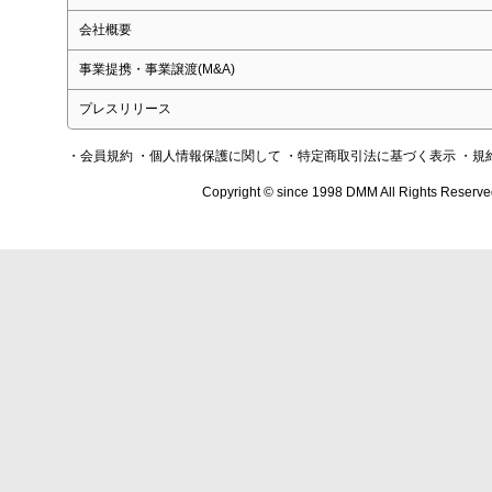
会社概要
事業提携・事業譲渡(M&A)
プレスリリース
・会員規約
・個人情報保護に関して
・特定商取引法に基づく表示
・規
Copyright © since 1998 DMM All Rights Reserve