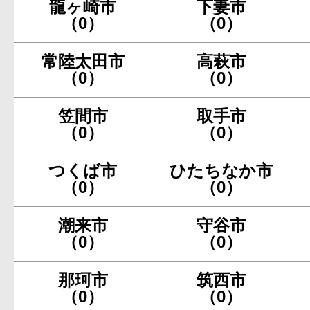
龍ヶ崎市
下妻市
（0）
（0）
常陸太田市
高萩市
（0）
（0）
笠間市
取手市
（0）
（0）
つくば市
ひたちなか市
（0）
（0）
潮来市
守谷市
（0）
（0）
那珂市
筑西市
（0）
（0）