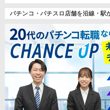
パチンコ・パチスロ店舗を沿線・駅