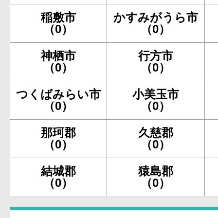
稲敷市
かすみがうら市
（0）
（0）
神栖市
行方市
（0）
（0）
つくばみらい市
小美玉市
（0）
（0）
那珂郡
久慈郡
（0）
（0）
結城郡
猿島郡
（0）
（0）