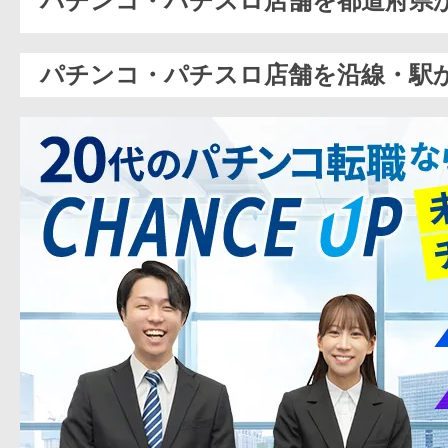
パチンコ・パチスロ店舗を都道府県
パチンコ・パチスロ店舗を沿線・駅