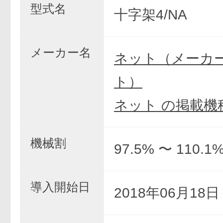
型式名
十字架4/NA
メーカー名
ネット（メーカ
ト）
ネット の掲載機
機械割
97.5% 〜 110.1
導入開始日
2018年06月18